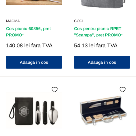
MACMA
COOL
Cos picnic 60856, pret
Cos pentru picnic RPET
PROMO*
"Scampa", pret PROMO*
Pret
Pret
140,08 lei
fara TVA
54,13 lei
fara TVA
Redus
Redus
Adauga in cos
Adauga in cos