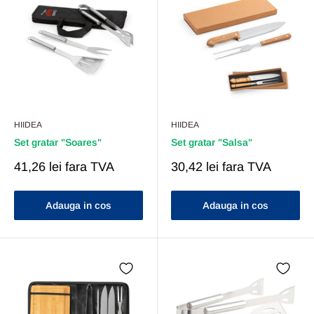
HIIDEA
HIIDEA
Set gratar "Soares"
Set gratar "Salsa"
Pret
Pret
41,26 lei
fara TVA
30,42 lei
fara TVA
Redus
Redus
Adauga in cos
Adauga in cos