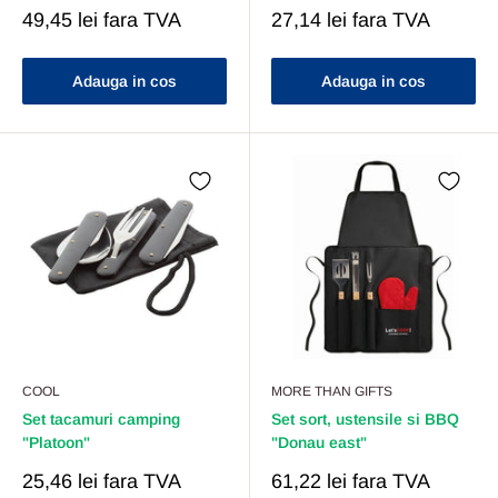
Pret
Pret
49,45 lei
fara TVA
27,14 lei
fara TVA
Redus
Redus
Adauga in cos
Adauga in cos
COOL
MORE THAN GIFTS
Set tacamuri camping
Set sort, ustensile si BBQ
"Platoon"
"Donau east"
Pret
Pret
25,46 lei
fara TVA
61,22 lei
fara TVA