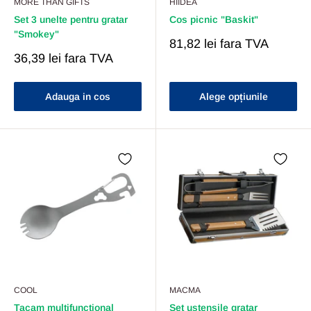
MORE THAN GIFTS
HIIDEA
Set 3 unelte pentru gratar
Cos picnic "Baskit"
"Smokey"
Pret
81,82 lei
fara TVA
Redus
Pret
36,39 lei
fara TVA
Redus
Adauga in cos
Alege opțiunile
COOL
MACMA
Tacam multifunctional
Set ustensile gratar