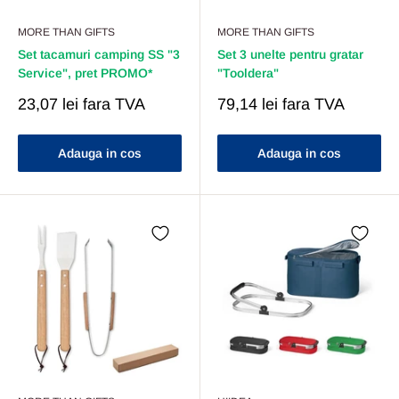
MORE THAN GIFTS
MORE THAN GIFTS
Set tacamuri camping SS "3
Set 3 unelte pentru gratar
Service", pret PROMO*
"Tooldera"
Pret
Pret
23,07 lei
fara TVA
79,14 lei
fara TVA
Redus
Redus
Adauga in cos
Adauga in cos