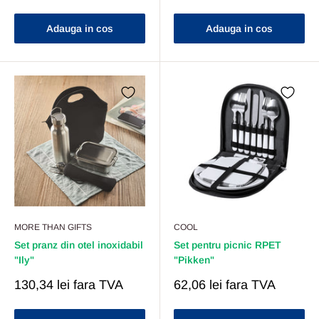
Redus
Redus
Adauga in cos
Adauga in cos
MORE THAN GIFTS
COOL
Set pranz din otel inoxidabil
Set pentru picnic RPET
"Ily"
"Pikken"
Pret
Pret
130,34 lei
fara TVA
62,06 lei
fara TVA
Redus
Redus