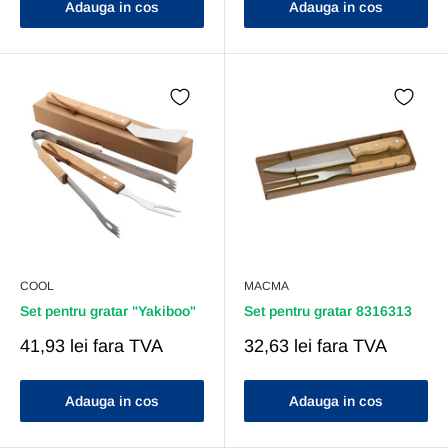
Adauga in cos
Adauga in cos
COOL
MACMA
Set pentru gratar "Yakiboo"
Set pentru gratar 8316313
Pret
Pret
41,93 lei
fara TVA
32,63 lei
fara TVA
Redus
Redus
Adauga in cos
Adauga in cos