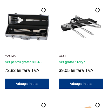
MACMA
COOL
Set pentru gratar 80648
Set gratar "Tory"
Pret
Pret
72,82 lei
fara TVA
39,05 lei
fara TVA
Redus
Redus
Adauga in cos
Adauga in cos