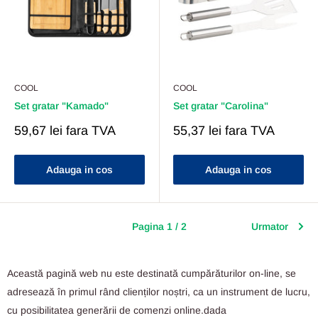
COOL
COOL
Set gratar "Kamado"
Set gratar "Carolina"
Pret
Pret
59,67 lei
fara TVA
55,37 lei
fara TVA
Redus
Redus
Adauga in cos
Adauga in cos
Pagina 1 / 2
Urmator
Această pagină web nu este destinată cumpărăturilor on-line, se
adresează în primul rând clienților noștri, ca un instrument de lucru,
cu posibilitatea generării de comenzi online.dada