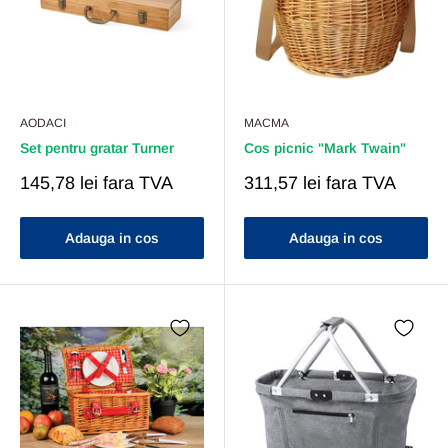
AODACI
MACMA
Set pentru gratar Turner
Cos picnic "Mark Twain"
Pret
Pret
145,78 lei
fara TVA
311,57 lei
fara TVA
Redus
Redus
Adauga in cos
Adauga in cos