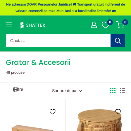
Sariti
Ne adresam DOAR Persoanelor Juridice! 🚚 Transport gratuit indiferent de
la
valoare comenzii pe raza Mun. Iasi si a localitatilor limitrofe! 🚛
continut
0
0
Obiecte
Promotionale
Shatter
Gratar & Accesorii
46 produse
Filtre
Sortare dupa