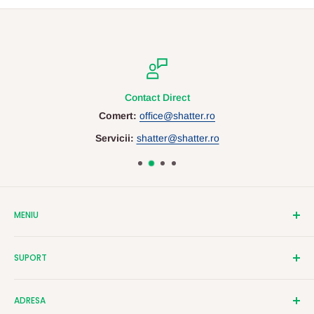
Contact Direct
Comert:
office@shatter.ro
Servicii:
shatter@shatter.ro
MENIU
Despre Shatter
SUPORT
Contact
Cataloage
Termeni si Conditii
ADRESA
Servicii Personalizare
Politica de Confidentialitate