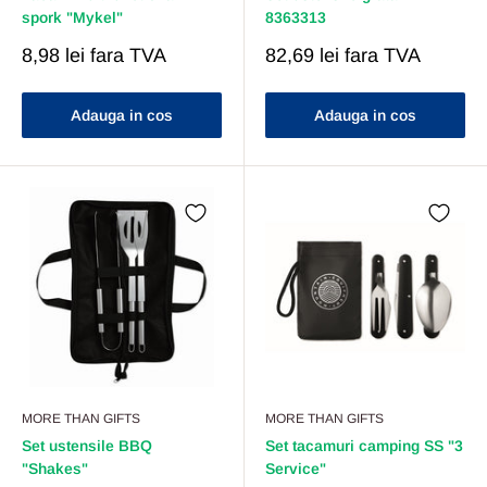
spork "Mykel"
8363313
Pret
Pret
8,98 lei
fara TVA
82,69 lei
fara TVA
Redus
Redus
Adauga in cos
Adauga in cos
MORE THAN GIFTS
MORE THAN GIFTS
Set ustensile BBQ
Set tacamuri camping SS "3
"Shakes"
Service"