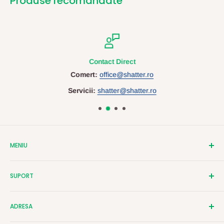
Produse recomandate
Contact Direct
Comert:
office@shatter.ro
Servicii:
shatter@shatter.ro
MENIU
Despre Shatter
SUPORT
Contact
Cataloage
Termeni si Conditii
ADRESA
Servicii Personalizare
Politica de Confidentialitate
Birotica si Papetarie
Politica de Cookies