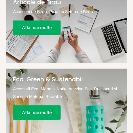
Articole de Birou
Accesorii de Birou, Pixuri si Seturi de Birou...
Afla mai multe
Eco, Green & Sustenabil
Accesorii Eco, Mape si Notite Adezive Eco, Rucsacuri si
Saci din Material Recilabile...
Afla mai multe