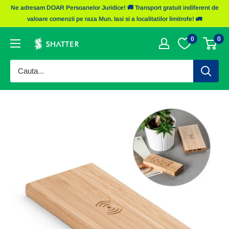
Sariti
Ne adresam DOAR Persoanelor Juridice! 🚚 Transport gratuit indiferent de
la
valoare comenzii pe raza Mun. Iasi si a localitatilor limitrofe! 🚛
continut
0
0
Obiecte
Promotionale
Shatter