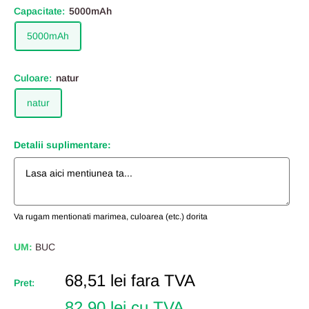
Capacitate:
5000mAh
5000mAh
Culoare:
natur
natur
Detalii suplimentare:
Va rugam mentionati marimea, culoarea (etc.) dorita
UM:
BUC
Pret
68,51 lei
fara TVA
Pret:
Redus
82,90 lei cu TVA