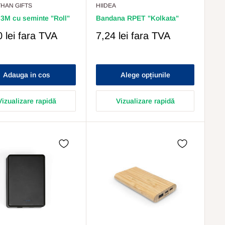
HAN GIFTS
HIIDEA
3M cu seminte "Roll"
Bandana RPET "Kolkata"
Pret
 lei
fara TVA
7,24 lei
fara TVA
s
Redus
Adauga in cos
Alege opțiunile
Vizualizare rapidă
Vizualizare rapidă