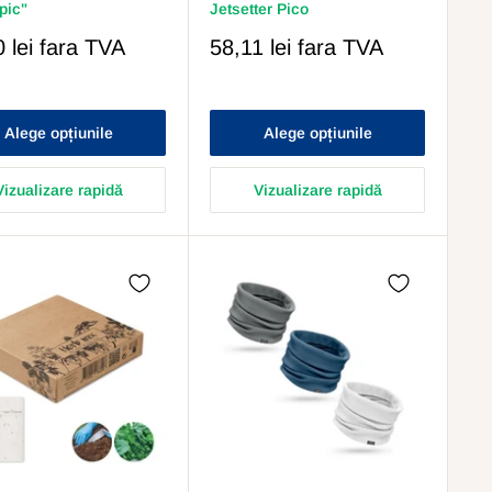
pic"
Jetsetter Pico
Pret
 lei
fara TVA
58,11 lei
fara TVA
s
Redus
Alege opțiunile
Alege opțiunile
Vizualizare rapidă
Vizualizare rapidă