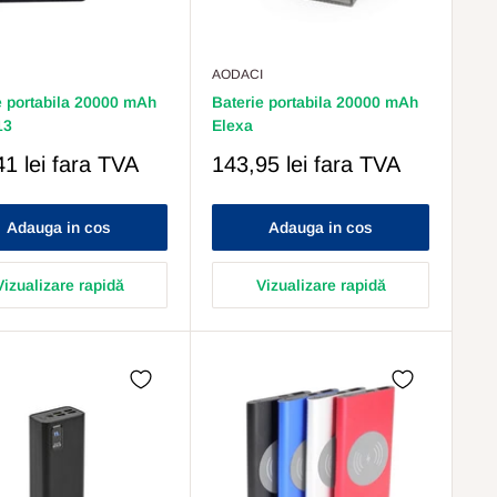
AODACI
e portabila 20000 mAh
Baterie portabila 20000 mAh
13
Elexa
Pret
1 lei
fara TVA
143,95 lei
fara TVA
s
Redus
Adauga in cos
Adauga in cos
Vizualizare rapidă
Vizualizare rapidă