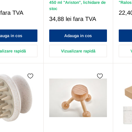
450 ml "Ariston", lichidare de
"Ralos
stoc
Pret
fara TVA
22,40
Redu
Pret
34,88 lei
fara TVA
Redus
auga in cos
Adauga in cos
alizare rapidă
Vizualizare rapidă