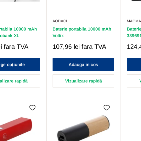
AODACI
MACMA
rtabila 10000 mAh
Baterie portabila 10000 mAh
Bateri
obank XL
Voltix
33969
Pret
Pret
i
fara TVA
107,96 lei
fara TVA
124,4
Redus
Redu
ge opțiunile
Adauga in cos
alizare rapidă
Vizualizare rapidă