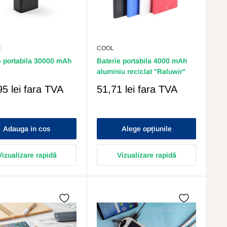
I
COOL
e portabila 30000 mAh
Baterie portabila 4000 mAh
aluminiu reciclat "Raluwir"
Pret
5 lei
fara TVA
51,71 lei
fara TVA
s
Redus
Adauga in cos
Alege opțiunile
Vizualizare rapidă
Vizualizare rapidă