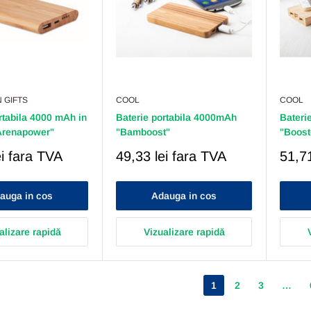
 GIFTS
COOL
COOL
rtabila 4000 mAh in
Baterie portabila 4000mAh
Bateri
Arenapower"
"Bamboost"
"Boost
Pret
Pret
i
fara TVA
49,33 lei
fara TVA
51,71
Redus
Redu
auga in cos
Adauga in cos
alizare rapidă
Vizualizare rapidă
1
2
3
…