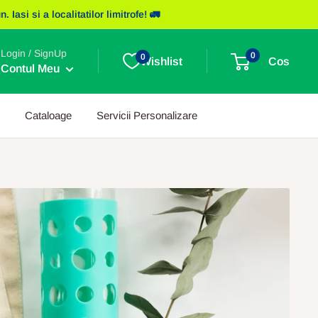
asi si a localitatilor limitrofe! 🚛
Login / SignUp
0
0
Wishlist
Cos
Contul Meu
Cataloage
Servicii Personalizare