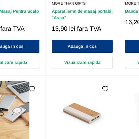
MORE THAN GIFTS
MORE T
 Masaj Pentru Scalp
Aparat lemn de masaj portabil
Banda 
"Assa"
Pret
16,20
Redu
Pret
fara TVA
13,90 lei
fara TVA
Redus
auga in cos
Adauga in cos
alizare rapidă
Vizualizare rapidă