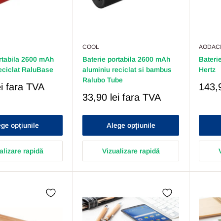
COOL
AODAC
rtabila 2600 mAh
Baterie portabila 2600 mAh
Bateri
eciclat RaluBase
aluminiu reciclat si bambus
Hertz
Ralubo Tube
Pret
i
fara TVA
143,9
Redu
Pret
33,90 lei
fara TVA
Redus
ge opțiunile
Alege opțiunile
alizare rapidă
Vizualizare rapidă