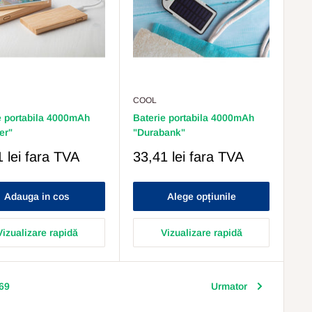
COOL
e portabila 4000mAh
Baterie portabila 4000mAh
er"
"Durabank"
Pret
 lei
fara TVA
33,41 lei
fara TVA
s
Redus
Adauga in cos
Alege opțiunile
Vizualizare rapidă
Vizualizare rapidă
69
Urmator