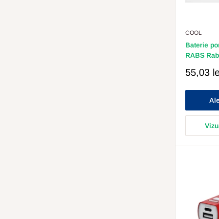
COOL
Baterie po
RABS Rab
Pret
55,03 le
Redus
Ale
Vizu