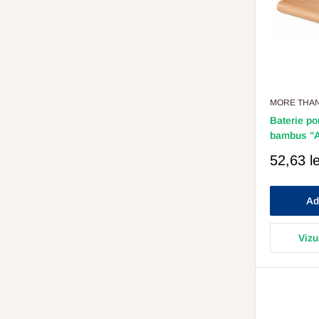
MORE THAN
Baterie po
bambus "
Pret
52,63 le
Redus
Ad
Vizu