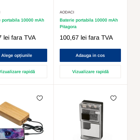
I
AODACI
e portabila 10000 mAh
Baterie portabila 10000 mAh
Pitagora
Pret
 lei
fara TVA
100,67 lei
fara TVA
s
Redus
Alege opțiunile
Adauga in cos
Vizualizare rapidă
Vizualizare rapidă