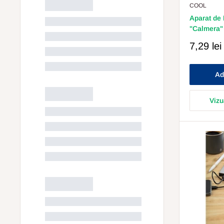
COOL
Aparat de
"Calmera"
Pret
7,29 lei
Redus
Ad
Vizu