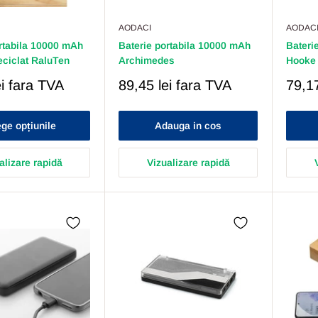
AODACI
AODAC
rtabila 10000 mAh
Baterie portabila 10000 mAh
Bateri
eciclat RaluTen
Archimedes
Hooke
Pret
Pret
i
fara TVA
89,45 lei
fara TVA
79,17
Redus
Redu
ge opțiunile
Adauga in cos
alizare rapidă
Vizualizare rapidă