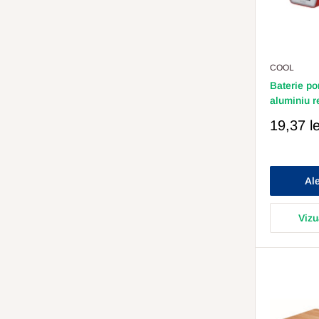
COOL
Baterie po
aluminiu r
Pret
19,37 le
Redus
Ale
Vizu