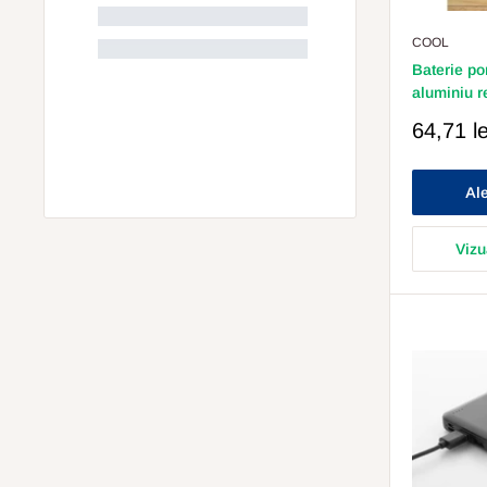
COOL
Baterie po
aluminiu r
Pret
64,71 le
Redus
Ale
Vizu