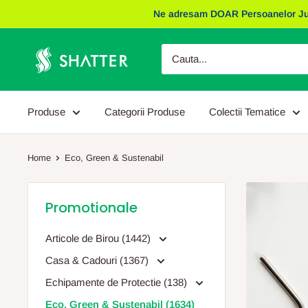
Sariti
Ne adresam DOAR Persoanelor Juridic
la
continut
Obiecte
Promotionale
Shatter
Produse
Categorii Produse
Colectii Tematice
Home
Eco, Green & Sustenabil
Promotionale
Articole de Birou (1442)
Casa & Cadouri (1367)
Echipamente de Protectie (138)
Eco, Green & Sustenabil (1634)