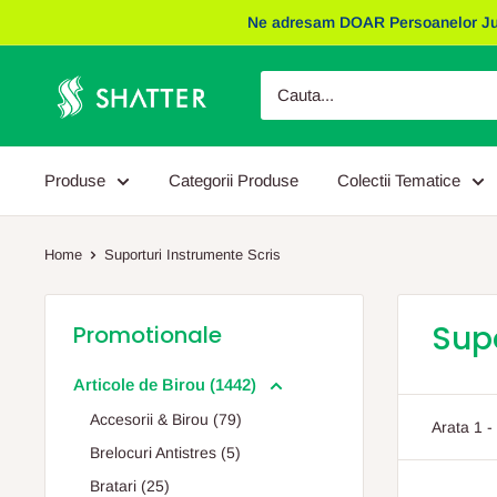
Sariti
Ne adresam DOAR Persoanelor Juridic
la
continut
Obiecte
Promotionale
Shatter
Produse
Categorii Produse
Colectii Tematice
Home
Suporturi Instrumente Scris
Supo
Promotionale
Articole de Birou (1442)
Accesorii & Birou (79)
Arata 1 -
Brelocuri Antistres (5)
Bratari (25)