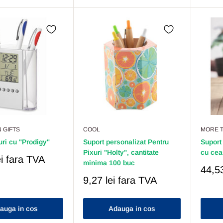
 GIFTS
COOL
MORE T
uri cu "Prodigy"
Suport personalizat Pentru
Suport
Pixuri "Holty", cantitate
cu cea
i
fara TVA
minima 100 buc
Pret
44,53
Redu
Pret
9,27 lei
fara TVA
Redus
auga in cos
Adauga in cos