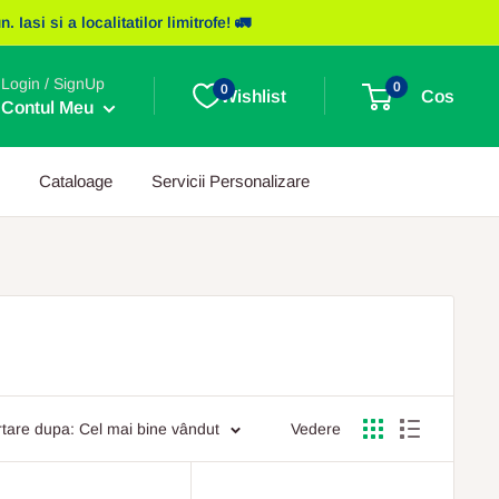
asi si a localitatilor limitrofe! 🚛
Login / SignUp
0
0
Wishlist
Cos
Contul Meu
Cataloage
Servicii Personalizare
tare dupa: Cel mai bine vândut
Vedere