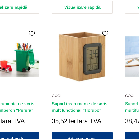
alizare rapidă
Vizualizare rapidă
COOL
COOL
trumente de scris
Suport instrumente de scris
Suport
omberon "Perera"
multifunctional "Horubo"
multif
Pret
Pret
fara TVA
35,52 lei
fara TVA
38,47
Redus
Redu
ge opțiunile
Adauga in cos