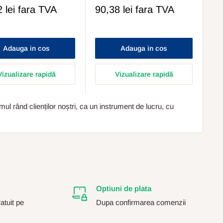
Pret
 lei
fara TVA
90,38 lei
fara TVA
s
Redus
Adauga in cos
Adauga in cos
Vizualizare rapidă
Vizualizare rapidă
l rând clienților noștri, ca un instrument de lucru, cu
Optiuni de plata
atuit pe
Dupa confirmarea comenzii