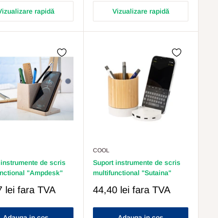
Vizualizare rapidă
Vizualizare rapidă
COOL
 instrumente de scris
Suport instrumente de scris
unctional "Ampdesk"
multifunctional "Sutaina"
Pret
 lei
fara TVA
44,40 lei
fara TVA
s
Redus
Adauga in cos
Adauga in cos