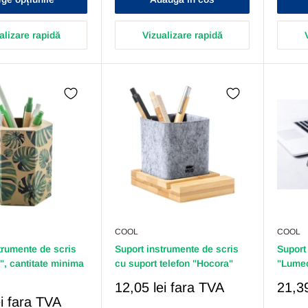
alizare rapidă
Vizualizare rapidă
COOL
COOL
trumente de scris
Suport instrumente de scris
Suport
", cantitate minima
cu suport telefon "Hocora"
"Lume
Pret
Pret
12,05 lei
fara TVA
21,39
Redus
Redu
i
fara TVA