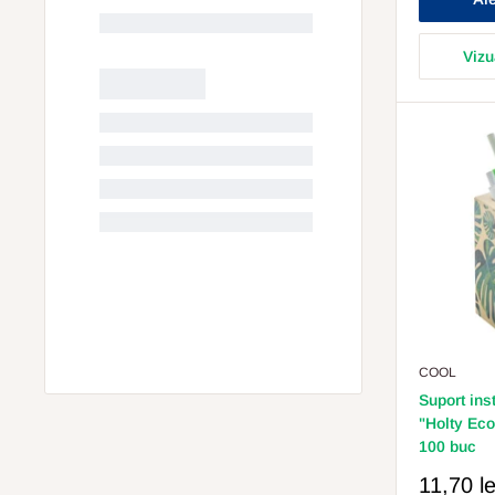
Vizu
COOL
Suport ins
"Holty Eco
100 buc
Pret
11,70 le