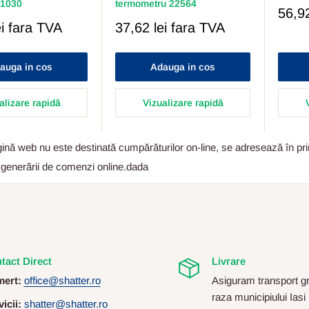
21030
termometru 22564
Pret
56,92
Redu
Pret
i
fara TVA
37,62 lei
fara TVA
Redus
auga in cos
Adauga in cos
alizare rapidă
Vizualizare rapidă
nă web nu este destinată cumpărăturilor on-line, se adresează în primu
a generării de comenzi online.dada
tact Direct
Livrare
ert:
office@shatter.ro
Asiguram transport gr
raza municipiului Iasi
icii:
shatter@shatter.ro