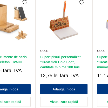
COOL
COOL
trumente de scris
Suport pixuri personalizat
Suport 
 telefon ERWIN
"CreaStick Hold Eco",
"CreaS
cantitate minima 100 buc
minima
i
fara TVA
Pret
Pret
12,75 lei
fara TVA
11,17
Redus
Redu
auga in cos
Adauga in cos
alizare rapidă
Vizualizare rapidă