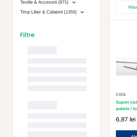
Textile & Accesorii (871)
Vizu
Timp Liber & Calatorii (1355)
COOL
Suport ins
pubela / t
Pret
6,87 lei
Redus
Ale