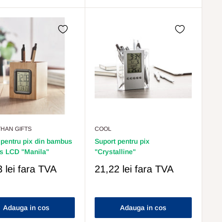
HAN GIFTS
COOL
 pentru pix din bambus
Suport pentru pix
s LCD "Manila"
"Crystalline"
Pret
 lei
fara TVA
21,22 lei
fara TVA
s
Redus
Adauga in cos
Adauga in cos