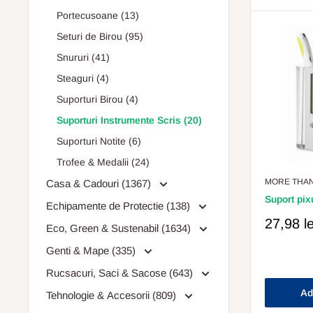
Portecusoane (13)
Seturi de Birou (95)
Snururi (41)
Steaguri (4)
Suporturi Birou (4)
Suporturi Instrumente Scris (20)
Suporturi Notite (6)
Trofee & Medalii (24)
MORE THAN
Casa & Cadouri (1367)
Suport pix
Echipamente de Protectie (138)
Pret
27,98 le
Eco, Green & Sustenabil (1634)
Redus
Genti & Mape (335)
Rucsacuri, Saci & Sacose (643)
Ad
Tehnologie & Accesorii (809)