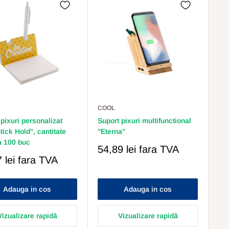
COOL
pixuri personalizat
Suport pixuri multifunctional
tick Hold", cantitate
"Eterna"
 100 buc
Pret
54,89 lei
fara TVA
Redus
 lei
fara TVA
s
Adauga in cos
Adauga in cos
Vizualizare rapidă
Vizualizare rapidă