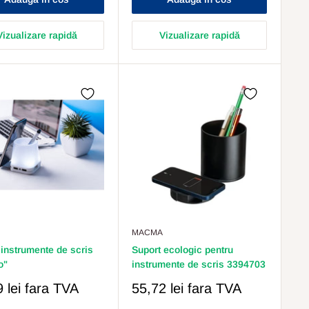
Vizualizare rapidă
Vizualizare rapidă
MACMA
 instrumente de scris
Suport ecologic pentru
o"
instrumente de scris 3394703
Pret
 lei
fara TVA
55,72 lei
fara TVA
s
Redus