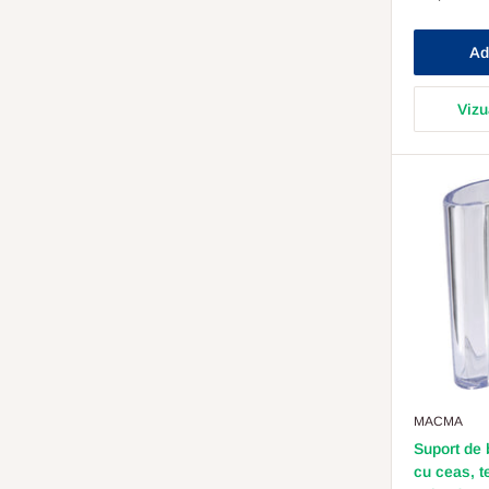
Redus
Ad
Vizu
MACMA
Suport de 
cu ceas, t