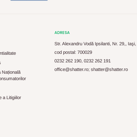
ADRESA
Str. Alexandru Vodă Ipsilanti, Nr. 29,, Iaşi
cod postal: 700029
tialitate
0232 262 190, 0232 262 191
s
office@shatter.ro; shatter@shatter.ro
 Națională
onsumatorilor
a Litigiilor