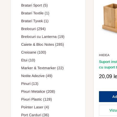
Bratari Sport (5)
Bratari Textile (1)
Bratari Tyvek (1)
Brelocuri (294)
Brelocuri cu Lanterna (19)
Caiete & Bloc Notes (285)
Creioane (100)
HIIDEA
Etui (10)
Suport ins
cu suport
Marker & Textmarker (22)
Pret
20,09 le
Notite Adezive (49)
Redus
Pinuri (13)
Pixuri Metalice (208)
Ad
Pixuri Plastic (128)
Pointer Laser (4)
Vizu
Port Carduri (36)