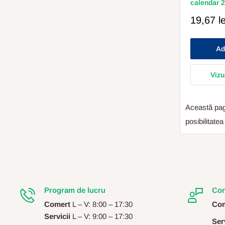
calendar 
Pret
19,67 le
Redus
Ad
Vizu
Această pagi
posibilitate
Program de lucru
Con
Comert
L – V: 8:00 – 17:30
Com
Servicii
L – V: 9:00 – 17:30
Serv