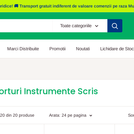
e! 🚚 Transport gratuit indiferent de valoare comenzii pe raza Mun. I
Toate categoriile
Marci Distribuite
Promotii
Noutati
Lichidare de Stoc
rturi Instrumente Scris
 20 din 20 produse
Arata: 24 pe pagina
Sor