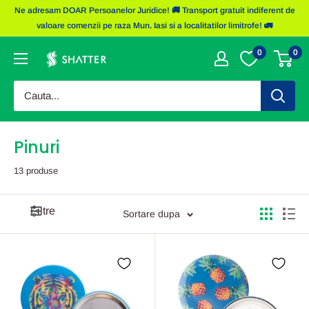
Sariti
Ne adresam DOAR Persoanelor Juridice! 🚚 Transport gratuit indiferent de
la
valoare comenzii pe raza Mun. Iasi si a localitatilor limitrofe! 🚛
continut
0
0
Obiecte
Promotionale
Shatter
Pinuri
13 produse
Filtre
Sortare dupa