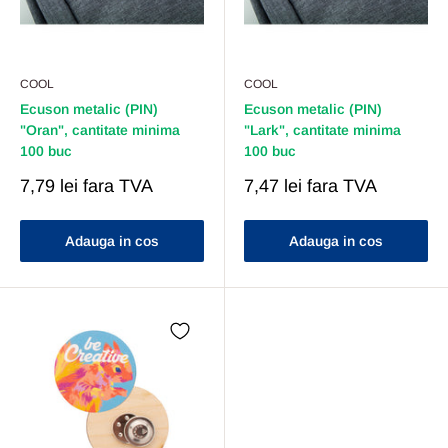
COOL
COOL
Ecuson metalic (PIN)
Ecuson metalic (PIN)
"Oran", cantitate minima
"Lark", cantitate minima
100 buc
100 buc
Pret
Pret
7,79 lei
fara TVA
7,47 lei
fara TVA
Redus
Redus
Adauga in cos
Adauga in cos