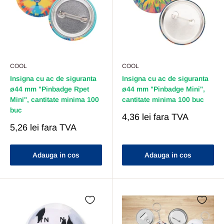
COOL
COOL
Insigna cu ac de siguranta
Insigna cu ac de siguranta
ø44 mm "Pinbadge Rpet
ø44 mm "Pinbadge Mini",
Mini", cantitate minima 100
cantitate minima 100 buc
buc
Pret
4,36 lei
fara TVA
Redus
Pret
5,26 lei
fara TVA
Redus
Adauga in cos
Adauga in cos