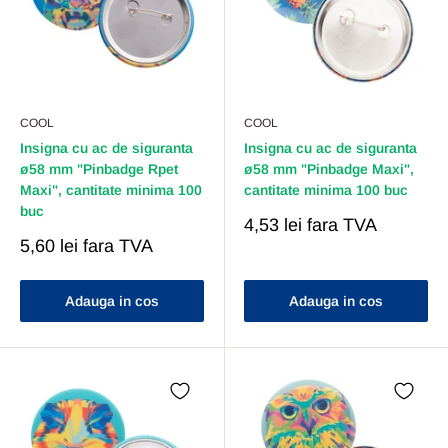
COOL
COOL
Insigna cu ac de siguranta
Insigna cu ac de siguranta
ø58 mm "Pinbadge Rpet
ø58 mm "Pinbadge Maxi",
Maxi", cantitate minima 100
cantitate minima 100 buc
buc
Pret
4,53 lei
fara TVA
Redus
Pret
5,60 lei
fara TVA
Redus
Adauga in cos
Adauga in cos