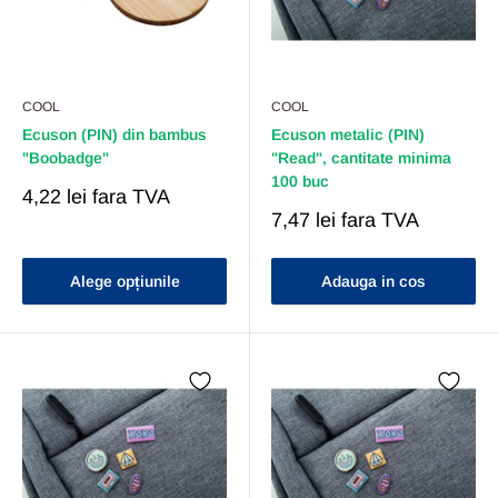
COOL
COOL
Ecuson (PIN) din bambus
Ecuson metalic (PIN)
"Boobadge"
"Read", cantitate minima
100 buc
Pret
4,22 lei
fara TVA
Redus
Pret
7,47 lei
fara TVA
Redus
Alege opțiunile
Adauga in cos