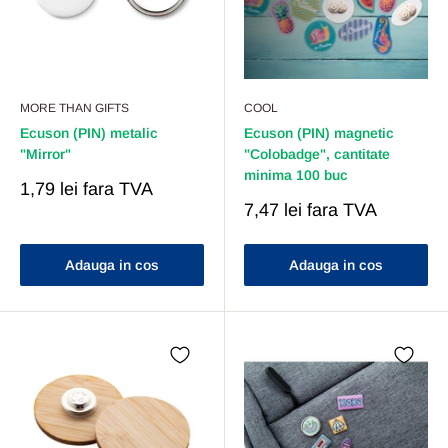
MORE THAN GIFTS
COOL
Ecuson (PIN) metalic
Ecuson (PIN) magnetic
"Mirror"
"Colobadge", cantitate
minima 100 buc
Pret
1,79 lei
fara TVA
Redus
Pret
7,47 lei
fara TVA
Redus
Adauga in cos
Adauga in cos