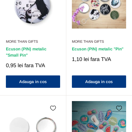
MORE THAN GIFTS
MORE THAN GIFTS
Ecuson (PIN) metalic
Ecuson (PIN) metalic "Pin"
"Small Pin"
Pret
1,10 lei
fara TVA
Redus
Pret
0,95 lei
fara TVA
Redus
Adauga in cos
Adauga in cos