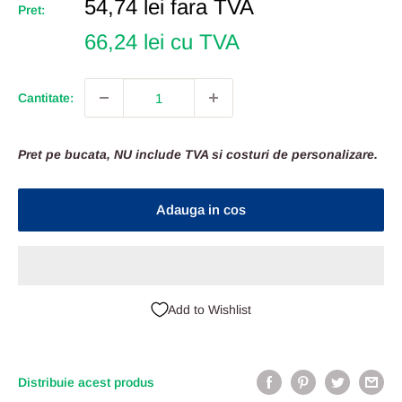
Pret
54,74 lei
fara TVA
Pret:
Redus
66,24 lei cu TVA
Cantitate:
Pret pe bucata, NU include TVA si costuri de personalizare.
Adauga in cos
Add to Wishlist
Distribuie acest produs