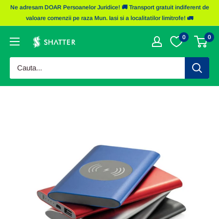
Sariti
Ne adresam DOAR Persoanelor Juridice! 🚚 Transport gratuit indiferent de
la
valoare comenzii pe raza Mun. Iasi si a localitatilor limitrofe! 🚛
continut
0
0
Obiecte
Promotionale
Shatter