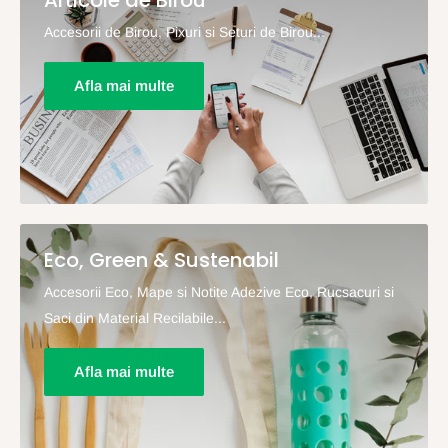
Accesorii de Birou, Pixuri si Seturi de Birou...
Afla mai multe
Eco, Green & Sustenabil
Accesorii Eco, Mape si Notite Adezive Eco, Rucsacuri si
Saci din Material Recilabile...
Afla mai multe