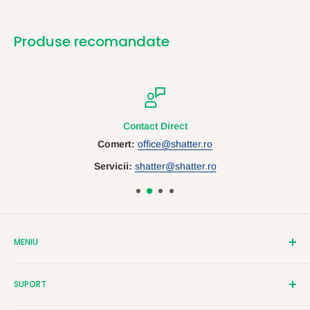
Produse recomandate
Contact Direct
Comert:
office@shatter.ro
Servicii:
shatter@shatter.ro
MENIU
Despre Shatter
SUPORT
Contact
Cataloage
Termeni si Conditii