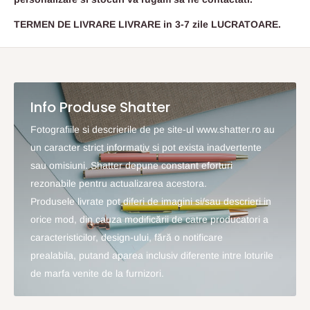
TERMEN DE LIVRARE LIVRARE in 3-7 zile LUCRATOARE.
Info Produse Shatter
Fotografiile si descrierile de pe site-ul www.shatter.ro au
un caracter strict informativ si pot exista inadvertente
sau omisiuni. Shatter depune constant eforturi
rezonabile pentru actualizarea acestora.
Produsele livrate pot diferi de imagini si/sau descrieri in
orice mod, din cauza modificării de catre producatori a
caracteristicilor, design-ului, fără o notificare
prealabila, putand aparea inclusiv diferente intre loturile
de marfa venite de la furnizori.