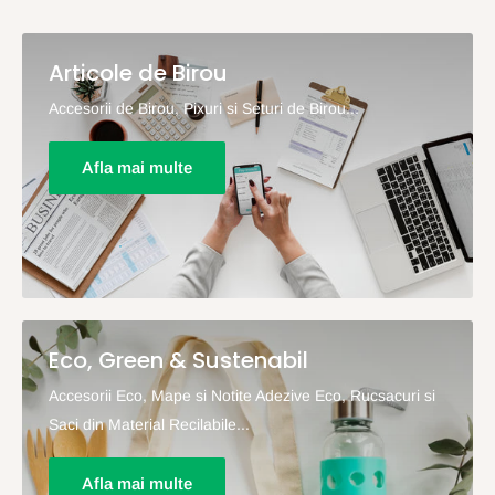
Articole de Birou
Accesorii de Birou, Pixuri si Seturi de Birou...
Afla mai multe
Eco, Green & Sustenabil
Accesorii Eco, Mape si Notite Adezive Eco, Rucsacuri si
Saci din Material Recilabile...
Afla mai multe