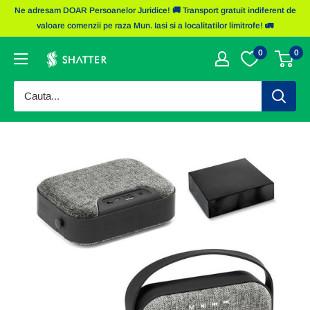
Sariti
Ne adresam DOAR Persoanelor Juridice! 🚚 Transport gratuit indiferent de
la
valoare comenzii pe raza Mun. Iasi si a localitatilor limitrofe! 🚛
continut
0
0
Obiecte
Promotionale
Shatter