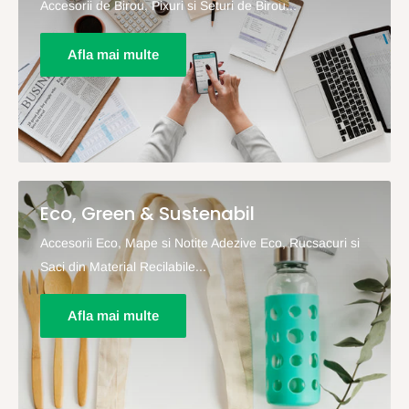
Accesorii de Birou, Pixuri si Seturi de Birou...
Afla mai multe
Eco, Green & Sustenabil
Accesorii Eco, Mape si Notite Adezive Eco, Rucsacuri si
Saci din Material Recilabile...
Afla mai multe