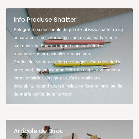
Info Produse Shatter
Fotografiile si descrierile de pe site-ul www.shatter.ro au
un caracter strict informativ si pot exista inadvertente
sau omisiuni. Shatter depune constant eforturi
rezonabile pentru actualizarea acestora.
Produsele livrate pot diferi de imagini si/sau descrieri in
orice mod, din cauza modificării de catre producatori a
caracteristicilor, design-ului, fără o notificare
prealabila, putand aparea inclusiv diferente intre loturile
de marfa venite de la furnizori.
Articole de Birou