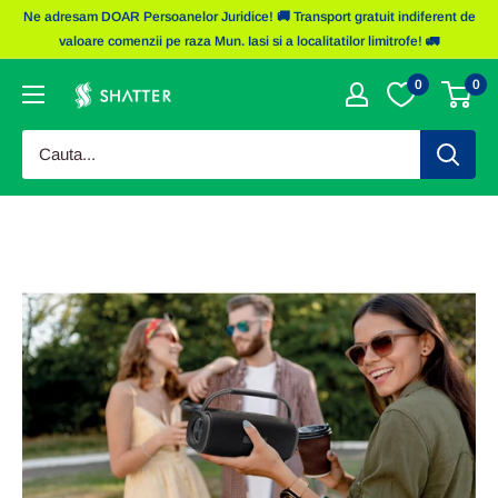
Sariti
Ne adresam DOAR Persoanelor Juridice! 🚚 Transport gratuit indiferent de
la
valoare comenzii pe raza Mun. Iasi si a localitatilor limitrofe! 🚛
continut
0
0
Obiecte
Promotionale
Shatter