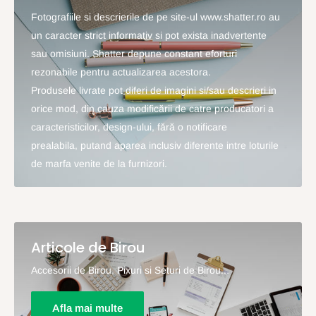
Fotografiile si descrierile de pe site-ul www.shatter.ro au
un caracter strict informativ si pot exista inadvertente
sau omisiuni. Shatter depune constant eforturi
rezonabile pentru actualizarea acestora.
Produsele livrate pot diferi de imagini si/sau descrieri in
orice mod, din cauza modificării de catre producatori a
caracteristicilor, design-ului, fără o notificare
prealabila, putand aparea inclusiv diferente intre loturile
de marfa venite de la furnizori.
Articole de Birou
Accesorii de Birou, Pixuri si Seturi de Birou...
Afla mai multe