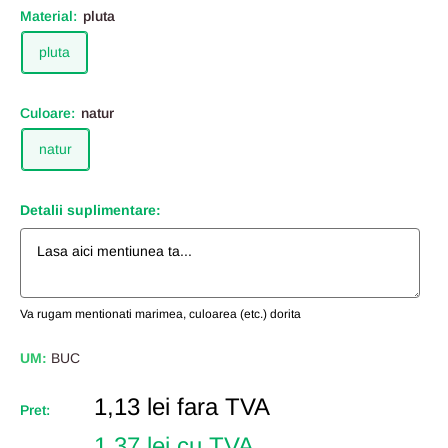
Material:
pluta
pluta
Culoare:
natur
natur
Detalii suplimentare:
Va rugam mentionati marimea, culoarea (etc.) dorita
UM:
BUC
Pret
1,13 lei
fara TVA
Pret:
Redus
1,37 lei cu TVA