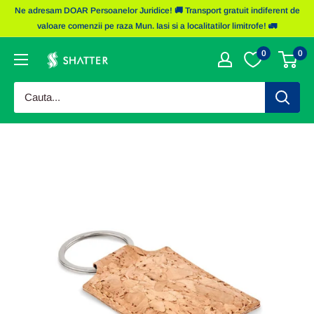
Sariti
Ne adresam DOAR Persoanelor Juridice! 🚚 Transport gratuit indiferent de
la
valoare comenzii pe raza Mun. Iasi si a localitatilor limitrofe! 🚛
continut
0
0
Obiecte
Promotionale
Shatter