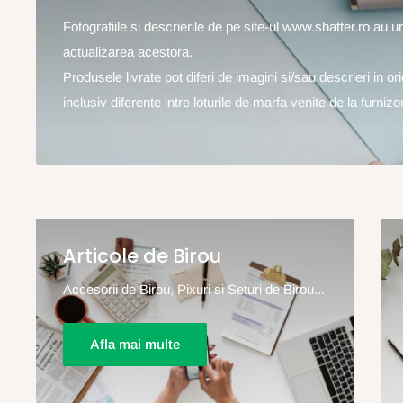
Fotografiile si descrierile de pe site-ul www.shatter.ro au 
actualizarea acestora.
Produsele livrate pot diferi de imagini si/sau descrieri in o
inclusiv diferente intre loturile de marfa venite de la furnizor
Articole de Birou
Accesorii de Birou, Pixuri si Seturi de Birou...
Afla mai multe