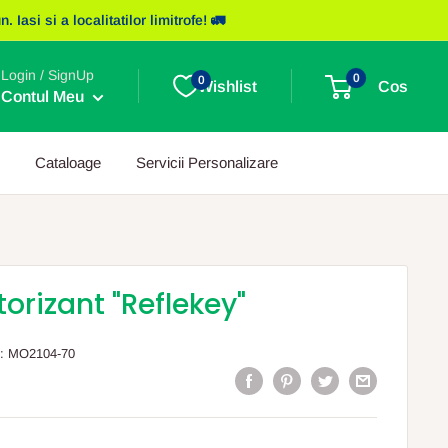
asi si a localitatilor limitrofe! 🚛
Login / SignUp
0
0
Wishlist
Cos
Contul Meu
Cataloage
Servicii Personalizare
torizant "Reflekey"
:
MO2104-70