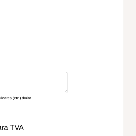
oarea (etc.) dorita
ara TVA