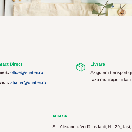
tact Direct
Livrare
ert:
office@shatter.ro
Asiguram transport gr
raza municipiului Iasi
icii:
shatter@shatter.ro
ADRESA
Str. Alexandru Vodă Ipsilanti, Nr. 29,, Iaşi