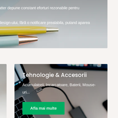
hatter depune constant eforturi rezonabile pentru
design-ului, fără o notificare prealabila, putand aparea
Tehnologie & Accesorii
Acumulatorii, Incarcatoare, Baterii, Mouse-
uri...
Afla mai multe