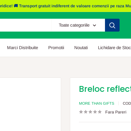
e! 🚚 Transport gratuit indiferent de valoare comenzii pe raza Mun. I
Toate categoriile
Marci Distribuite
Promotii
Noutati
Lichidare de Stoc
Breloc reflec
MORE THAN GIFTS
COD
Fara Pareri