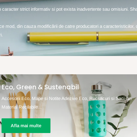
un caracter strict informativ si pot exista inadvertente sau omisiuni. S
rice mod, din cauza modificării de catre producatori a caracteristicilor, 
i.
Eco, Green & Sustenabil
Accesorii Eco, Mape si Notite Adezive Eco, Rucsacuri si Saci din
Material Recilabile...
Afla mai multe