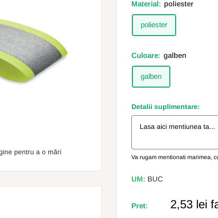
Material:
poliester
poliester
Culoare:
galben
galben
Detalii suplimentare:
gine pentru a o mări
Va rugam mentionati marimea, cul
UM:
BUC
Pret
2,53 lei
f
Pret:
Redus