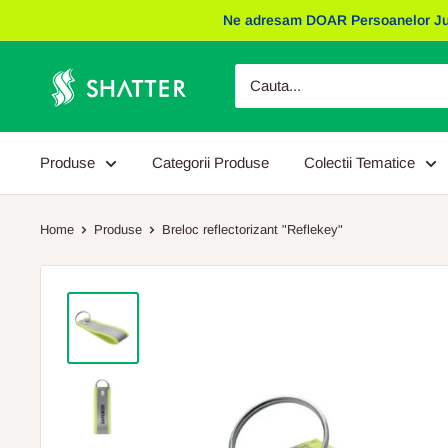
Sariti
Ne adresam DOAR Persoanelor Juridic
la
continut
Obiecte
Promotionale
Shatter
Produse
Categorii Produse
Colectii Tematice
Home
Produse
Breloc reflectorizant "Reflekey"