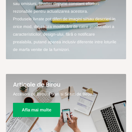
sau omisiuni. Shatter depune constant eforturi
rezonabile pentru actualizarea acestora.
Produsele livrate pot diferi de imagini si/sau descrieri in
orice mod, din cauza modificării de catre producatori a
caracteristicilor, design-ului, fără o notificare
prealabila, putand aparea inclusiv diferente intre loturile
de marfa venite de la furnizori.
Articole de Birou
Accesorii de Birou, Pixuri si Seturi de Birou...
Afla mai multe