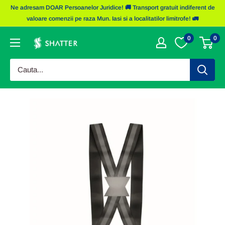
Sariti
Ne adresam DOAR Persoanelor Juridice! 🚚 Transport gratuit indiferent de
la
valoare comenzii pe raza Mun. Iasi si a localitatilor limitrofe! 🚛
continut
0
0
Obiecte
Promotionale
Shatter