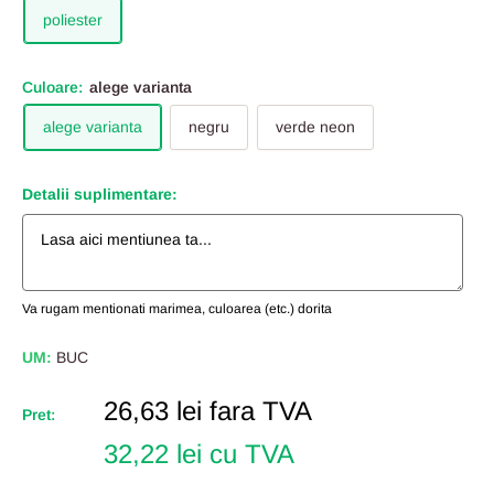
poliester
Culoare:
alege varianta
alege varianta
negru
verde neon
Detalii suplimentare:
Va rugam mentionati marimea, culoarea (etc.) dorita
UM:
BUC
Pret
26,63 lei
fara TVA
Pret:
Redus
32,22 lei cu TVA