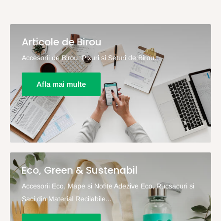
Articole de Birou
Accesorii de Birou, Pixuri si Seturi de Birou...
Afla mai multe
Eco, Green & Sustenabil
Accesorii Eco, Mape si Notite Adezive Eco, Rucsacuri si
Saci din Material Recilabile...