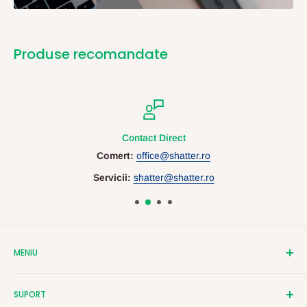
Produse recomandate
Contact Direct
Comert:
office@shatter.ro
Servicii:
shatter@shatter.ro
MENIU
Despre Shatter
SUPORT
Contact