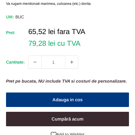
Va rugam mentionati marimea, culoarea (etc.) dorita
UM:
BUC
Pret
65,52 lei
fara TVA
Pret:
Redus
79,28 lei cu TVA
Cantitate:
Pret pe bucata, NU include TVA si costuri de personalizare.
Adauga in cos
Cumpără acum
Add to Wishlist