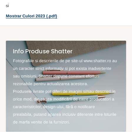
si
Mostrar Culori 2023 (.pdf)
Info Produse Shatter
Fotografiile si descrierile de pe site-ul www.shatter.ro au
un caracter strict informativ si pot exista inadvertente
sau omisiuni. Shatter depune constant eforturi
rezonabile pentru actualizarea acestora.
Produsele livrate pot diferi de imagini si/sau descrieri in
orice mod, din cauza modificării de catre producatori a
caracteristicilor, design-ului, fără o notificare
prealabila, putand aparea inclusiv diferente intre loturile
de marfa venite de la furnizori.