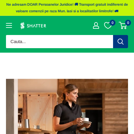
Sariti
Ne adresam DOAR Persoanelor Juridice! 🚚 Transport gratuit indiferent de
la
valoare comenzii pe raza Mun. Iasi si a localitatilor limitrofe! 🚛
continut
0
0
Obiecte
Promotionale
Shatter