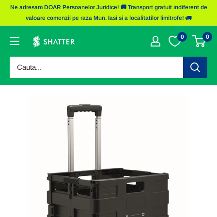
Sariti
Ne adresam DOAR Persoanelor Juridice! 🚚 Transport gratuit indiferent de
la
valoare comenzii pe raza Mun. Iasi si a localitatilor limitrofe! 🚛
continut
0
0
Obiecte
Promotionale
Shatter