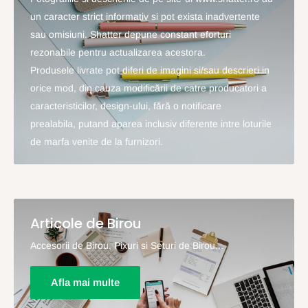
un caracter strict informativ si pot exista inadvertente
sau omisiuni. Shatter depune constant eforturi
rezonabile pentru actualizarea acestora.
Produsele livrate pot diferi de imagini si/sau descrieri in
orice mod, din cauza modificării de catre producatori a
caracteristicilor, design-ului, fără o notificare
prealabila, putand aparea inclusiv diferente intre loturile
de marfa venite de la furnizori.
Articole de Birou
Accesorii de Birou, Pixuri si Seturi de Birou...
Afla mai multe