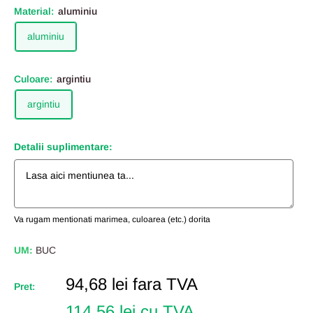
Material:
aluminiu
aluminiu
Culoare:
argintiu
argintiu
Detalii suplimentare:
Va rugam mentionati marimea, culoarea (etc.) dorita
UM:
BUC
Pret
94,68 lei
fara TVA
Pret:
Redus
114,56 lei cu TVA