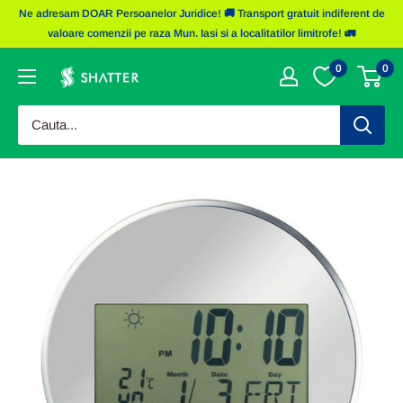
Sariti
Ne adresam DOAR Persoanelor Juridice! 🚚 Transport gratuit indiferent de
la
valoare comenzii pe raza Mun. Iasi si a localitatilor limitrofe! 🚛
continut
0
0
Obiecte
Promotionale
Shatter