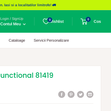
asi si a localitatilor limitrofe! 🚛
Login / SignUp
0
0
Wishlist
Cos
Contul Meu
Cataloage
Servicii Personalizare
functional 81419