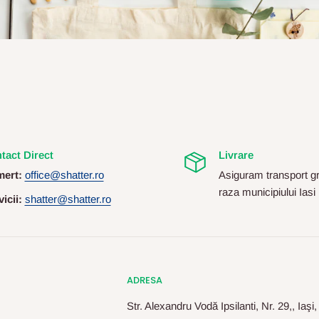
tact Direct
Livrare
ert:
office@shatter.ro
Asiguram transport gr
raza municipiului Iasi
icii:
shatter@shatter.ro
ADRESA
Str. Alexandru Vodă Ipsilanti, Nr. 29,, Iaşi