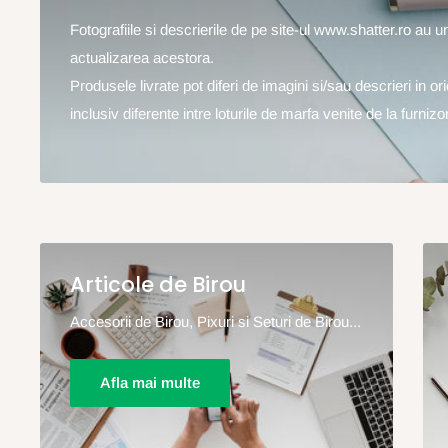
Fotografiile si descrierile de pe site-ul www.shatter.ro au 
actualizarea acestora.
Produsele livrate pot diferi de imagini si/sau descrieri in o
inclusiv diferente intre loturile de marfa venite de la furnizor
Articole de Birou
Accesorii de Birou, Pixuri si Seturi de Birou...
Afla mai multe