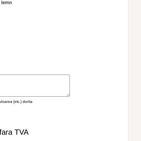
+ lemn
oarea (etc.) dorita
fara TVA