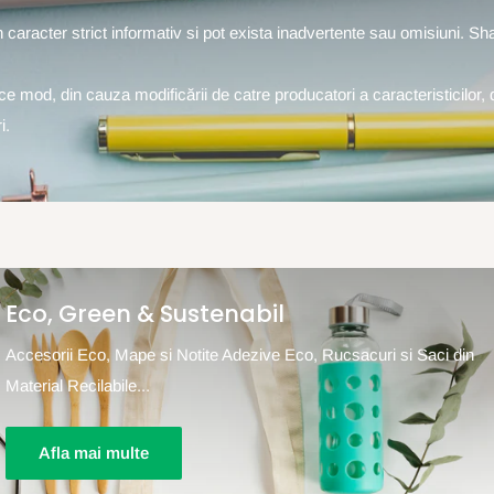
un caracter strict informativ si pot exista inadvertente sau omisiuni. S
rice mod, din cauza modificării de catre producatori a caracteristicilor, 
i.
Eco, Green & Sustenabil
Accesorii Eco, Mape si Notite Adezive Eco, Rucsacuri si Saci din
Material Recilabile...
Afla mai multe