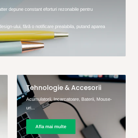
hatter depune constant eforturi rezonabile pentru
design-ului, fără o notificare prealabila, putand aparea
Tehnologie & Accesorii
Acumulatorii, Incarcatoare, Baterii, Mouse-
uri...
Afla mai multe