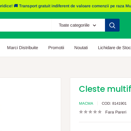
e! 🚚 Transport gratuit indiferent de valoare comenzii pe raza Mun. I
Toate categoriile
Marci Distribuite
Promotii
Noutati
Lichidare de Stoc
Cleste multi
MACMA
COD:
8141901
Fara Pareri