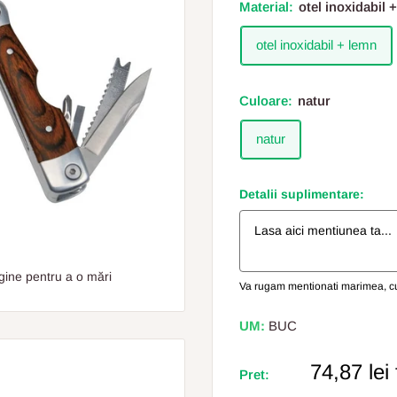
Material:
otel inoxidabil 
otel inoxidabil + lemn
Culoare:
natur
natur
Detalii suplimentare:
gine pentru a o mări
Va rugam mentionati marimea, cul
UM:
BUC
Pret
74,87 lei
Pret:
Redus