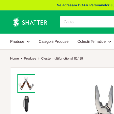
Sariti
Ne adresam DOAR Persoanelor Juridic
la
continut
Obiecte
Promotionale
Shatter
Produse
Categorii Produse
Colectii Tematice
Home
Produse
Cleste multifunctional 81419