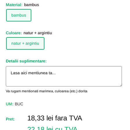
Material:
bambus
bambus
Culoare:
natur + argintiu
natur + argintiu
Detalii suplimentare:
Va rugam mentionati marimea, culoarea (etc.) dorita
UM:
BUC
Pret
18,33 lei
fara TVA
Pret:
Redus
22,18 lei cu TVA