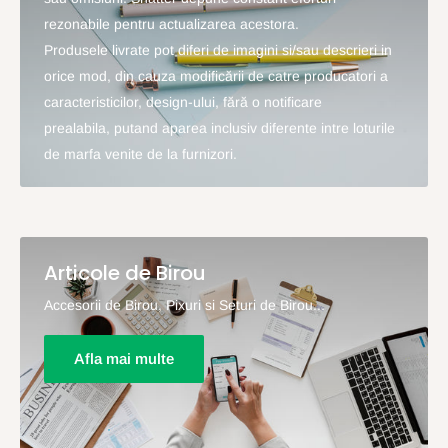
rezonabile pentru actualizarea acestora.
Produsele livrate pot diferi de imagini si/sau descrieri in
orice mod, din cauza modificării de catre producatori a
caracteristicilor, design-ului, fără o notificare
prealabila, putand aparea inclusiv diferente intre loturile
de marfa venite de la furnizori.
Articole de Birou
Accesorii de Birou, Pixuri si Seturi de Birou...
Afla mai multe