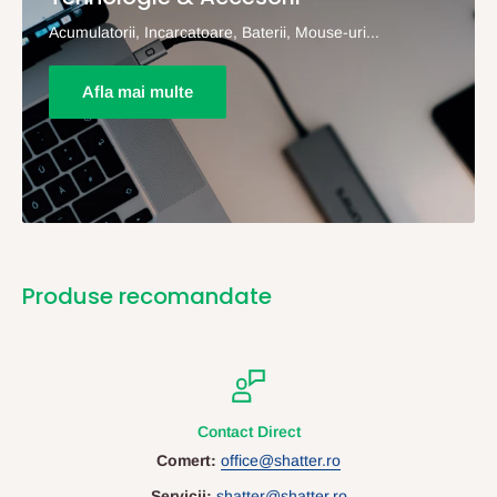
Acumulatorii, Incarcatoare, Baterii, Mouse-uri...
Afla mai multe
Produse recomandate
Contact Direct
Comert:
office@shatter.ro
Servicii:
shatter@shatter.ro