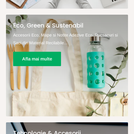
Eco, Green & Sustenabil
Accesorii Eco, Mape si Notite Adezive Eco, Rucsacuri si
Saci din Material Recilabile...
Afla mai multe
Tehnologie & Accesorii