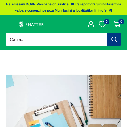
Sariti
Ne adresam DOAR Persoanelor Juridice! 🚚 Transport gratuit indiferent de
la
valoare comenzii pe raza Mun. Iasi si a localitatilor limitrofe! 🚛
continut
0
0
Obiecte
Promotionale
Shatter