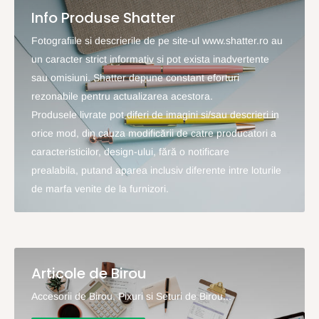
Info Produse Shatter
Fotografiile si descrierile de pe site-ul www.shatter.ro au
un caracter strict informativ si pot exista inadvertente
sau omisiuni. Shatter depune constant eforturi
rezonabile pentru actualizarea acestora.
Produsele livrate pot diferi de imagini si/sau descrieri in
orice mod, din cauza modificării de catre producatori a
caracteristicilor, design-ului, fără o notificare
prealabila, putand aparea inclusiv diferente intre loturile
de marfa venite de la furnizori.
Articole de Birou
Accesorii de Birou, Pixuri si Seturi de Birou...