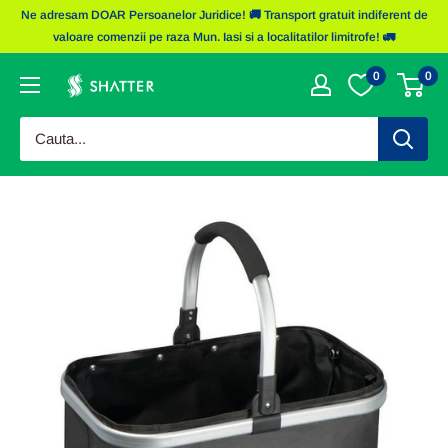
Sariti
Ne adresam DOAR Persoanelor Juridice! 🚚 Transport gratuit indiferent de
la
valoare comenzii pe raza Mun. Iasi si a localitatilor limitrofe! 🚛
continut
0
0
Obiecte
Promotionale
Shatter