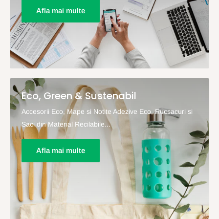
Afla mai multe
Eco, Green & Sustenabil
Accesorii Eco, Mape si Notite Adezive Eco, Rucsacuri si
Saci din Material Recilabile...
Afla mai multe