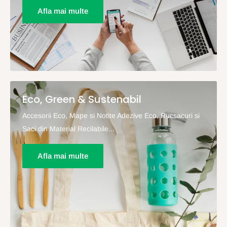
Afla mai multe
Eco, Green & Sustenabil
Accesorii Eco, Mape si Notite Adezive Eco, Rucsacuri si
Saci din Material Recilabile...
Afla mai multe