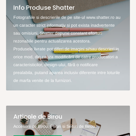
Info Produse Shatter
Fotografiile si descrierile de pe site-ul www.shatter.ro au
un caracter strict informativ si pot exista inadvertente
sau omisiuni. Shatter depune constant eforturi
rezonabile pentru actualizarea acestora.
Produsele livrate pot diferi de imagini si/sau descrieri in
orice mod, din cauza modificării de catre producatori a
caracteristicilor, design-ului, fără o notificare
prealabila, putand aparea inclusiv diferente intre loturile
de marfa venite de la furnizori.
Articole de Birou
Accesorii de Birou, Pixuri si Seturi de Birou...