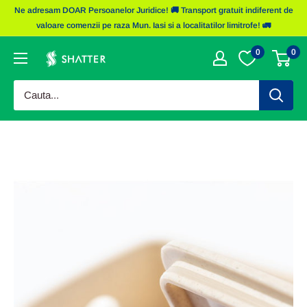
Sariti
Ne adresam DOAR Persoanelor Juridice! 🚚 Transport gratuit indiferent de
la
valoare comenzii pe raza Mun. Iasi si a localitatilor limitrofe! 🚛
continut
0
0
Obiecte
Promotionale
Shatter