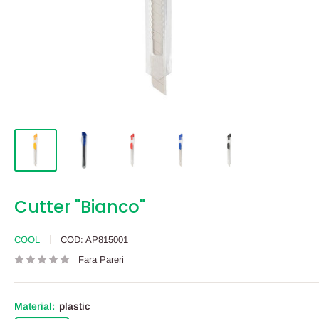
Cutter "Bianco"
COOL
COD:
AP815001
Fara Pareri
Material:
plastic