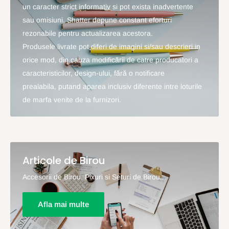
un caracter strict informativ si pot exista inadvertente
sau omisiuni. Shatter depune constant eforturi
rezonabile pentru actualizarea acestora.
Produsele livrate pot diferi de imagini si/sau descrieri in
orice mod, din cauza modificării de catre producatori a
caracteristicilor, design-ului, fără o notificare
prealabila, putand aparea inclusiv diferente intre loturile
de marfa venite de la furnizori.
Articole de Birou
Accesorii de Birou, Pixuri si Seturi de Birou...
Afla mai multe