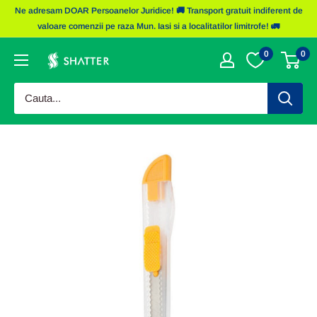
Sariti
Ne adresam DOAR Persoanelor Juridice! 🚚 Transport gratuit indiferent de
la
valoare comenzii pe raza Mun. Iasi si a localitatilor limitrofe! 🚛
continut
0
0
Obiecte
Promotionale
Shatter