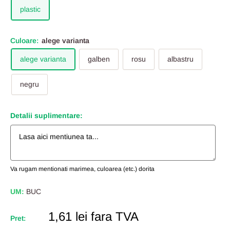
plastic
Culoare:
alege varianta
alege varianta
galben
rosu
albastru
negru
Detalii suplimentare:
Va rugam mentionati marimea, culoarea (etc.) dorita
UM:
BUC
Pret
1,61 lei
fara TVA
Pret:
Redus