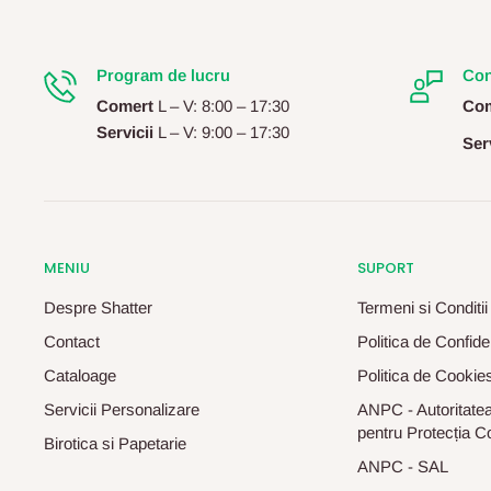
Program de lucru
Con
Comert
L – V: 8:00 – 17:30
Com
Servicii
L – V: 9:00 – 17:30
Serv
MENIU
SUPORT
Despre Shatter
Termeni si Conditii
Contact
Politica de Confiden
Cataloage
Politica de Cookie
Servicii Personalizare
ANPC - Autoritatea
pentru Protecția C
Birotica si Papetarie
ANPC - SAL