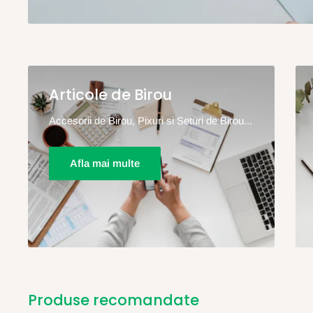
Articole de Birou
Accesorii de Birou, Pixuri si Seturi de Birou...
Afla mai multe
Produse recomandate