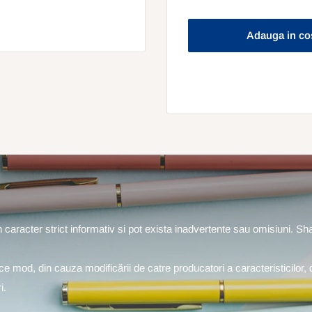
Adauga in co
un caracter strict informativ si pot exista inadvertente sau omisiuni. S
rice mod, din cauza modificării de catre producatori a caracteristicilor, 
i.