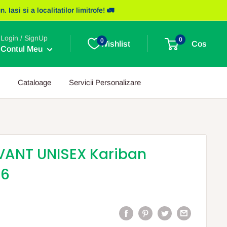
asi si a localitatilor limitrofe! 🚛
Login / SignUp
0
0
Wishlist
Cos
Contul Meu
Cataloage
Servicii Personalizare
ANT UNISEX Kariban
16