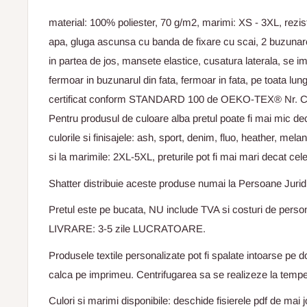
material: 100% poliester, 70 g/m2, marimi: XS - 3XL, reziste
apa, gluga ascunsa cu banda de fixare cu scai, 2 buzunare
in partea de jos, mansete elastice, cusatura laterala, se 
fermoar in buzunarul din fata, fermoar in fata, pe toata lu
certificat conform STANDARD 100 de OEKO-TEX® Nr. C
Pentru produsul de culoare alba pretul poate fi mai mic dec
culorile si finisajele: ash, sport, denim, fluo, heather, mel
si la marimile: 2XL-5XL, preturile pot fi mai mari decat cele
Shatter distribuie aceste produse numai la Persoane Jurid
Pretul este pe bucata, NU include TVA si costuri de pe
LIVRARE: 3-5 zile LUCRATOARE.
Produsele textile personalizate pot fi spalate intoarse pe d
calca pe imprimeu. Centrifugarea sa se realizeze la temper
Culori si marimi disponibile: deschide fisierele pdf de mai j