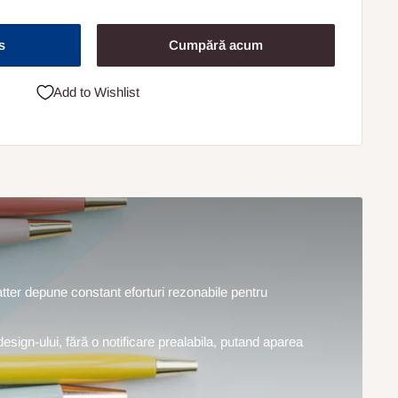
s
Cumpără acum
Add to Wishlist
hatter depune constant eforturi rezonabile pentru
design-ului, fără o notificare prealabila, putand aparea