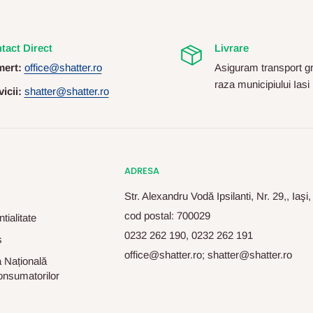
tact Direct
Livrare
ert:
office@shatter.ro
Asiguram transport gr
raza municipiului Iasi
icii:
shatter@shatter.ro
ADRESA
Str. Alexandru Vodă Ipsilanti, Nr. 29,, Iaşi
cod postal: 700029
tialitate
0232 262 190, 0232 262 191
s
office@shatter.ro; shatter@shatter.ro
 Națională
onsumatorilor