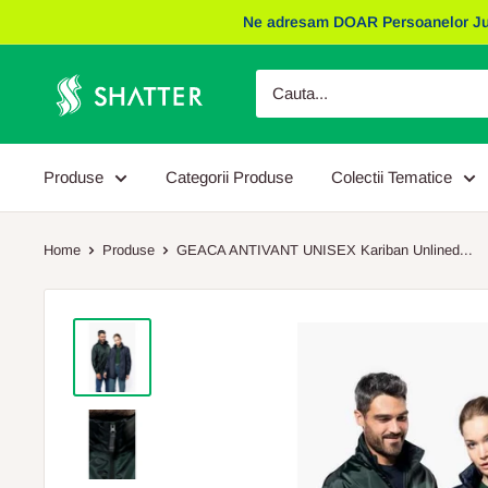
Sariti
Ne adresam DOAR Persoanelor Juridic
la
continut
Obiecte
Promotionale
Shatter
Produse
Categorii Produse
Colectii Tematice
Home
Produse
GEACA ANTIVANT UNISEX Kariban Unlined...