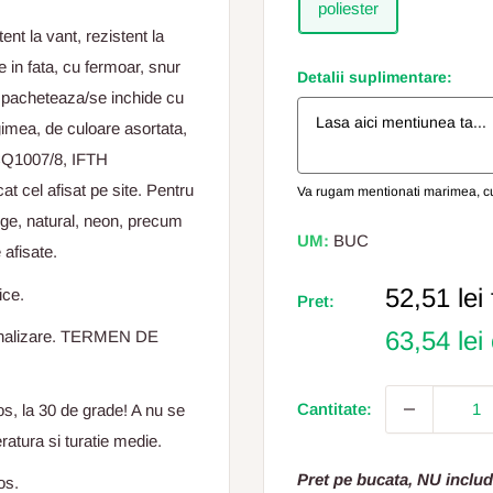
poliester
nt la vant, rezistent la
 in fata, cu fermoar, snur
Detalii suplimentare:
impacheteaza/se inchide cu
ngimea, de culoare asortata,
Q1007/8, IFTH
at cel afisat pe site. Pentru
Va rugam mentionati marimea, cul
ange, natural, neon, precum
UM:
BUC
 afisate.
Pret
52,51 lei
ice.
Pret:
Redus
63,54 lei
rsonalizare. TERMEN DE
Cantitate:
os, la 30 de grade! A nu se
atura si turatie medie.
Pret pe bucata, NU includ
os.