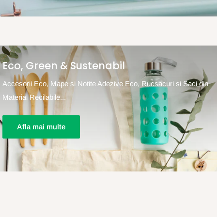
Eco, Green & Sustenabil
Accesorii Eco, Mape si Notite Adezive Eco, Rucsacuri si Saci din
Material Recilabile...
Afla mai multe