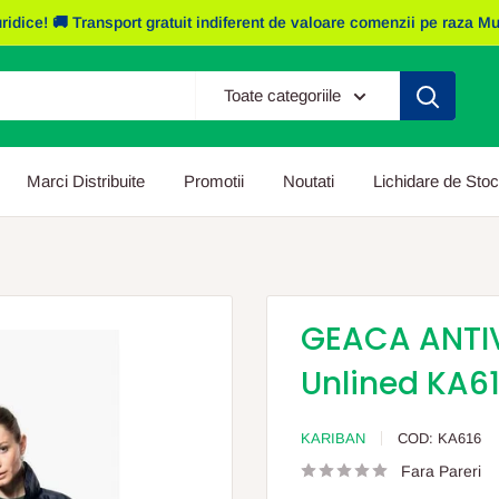
e! 🚚 Transport gratuit indiferent de valoare comenzii pe raza Mun. I
Toate categoriile
Marci Distribuite
Promotii
Noutati
Lichidare de Stoc
GEACA ANTIV
Unlined KA6
KARIBAN
COD:
KA616
Fara Pareri