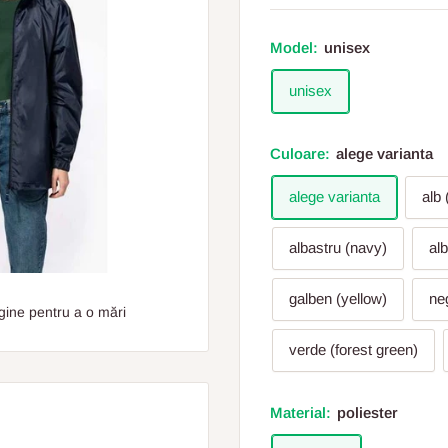
Model:
unisex
unisex
Culoare:
alege varianta
alege varianta
alb 
albastru (navy)
al
galben (yellow)
ne
gine pentru a o mări
verde (forest green)
Material:
poliester