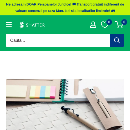
Sariti
Ne adresam DOAR Persoanelor Juridice! 🚚 Transport gratuit indiferent de
la
valoare comenzii pe raza Mun. Iasi si a localitatilor limitrofe! 🚛
continut
0
0
Obiecte
Promotionale
Shatter