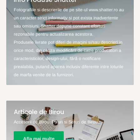
Fotografiile si descrierile de pe site-ul www.shatter.ro au
un caracter strict informativ si pot exista inadvertente
sau omisiuni. Shatter depune constant eforturi
rezonabile pentru actualizarea acestora.
Produsele livrate pot diferi de imagini si/sau descrieri in
orice mod, din cauza modificării de catre producatori a
caracteristicilor, design-ului, fără o notificare
prealabila, putand aparea inclusiv diferente intre loturile
de marfa venite de la furnizori.
Articole de Birou
Accesorii de Birou, Pixuri si Seturi de Birou...
Afla mai multe