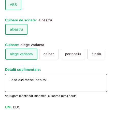
ABS
Culoare de scriere:
albastru
albastru
Culoare:
alege varianta
alege varianta
galben
portocaliu
fucsia
Detalii suplimentare:
Va rugam mentionati marimea, culoarea (etc.) dorita
UM:
BUC