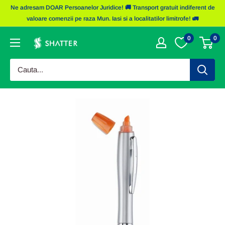
Sariti
Ne adresam DOAR Persoanelor Juridice! 🚚 Transport gratuit indiferent de
la
valoare comenzii pe raza Mun. Iasi si a localitatilor limitrofe! 🚛
continut
0
0
Obiecte
Promotionale
Shatter