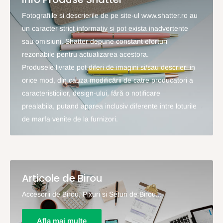
Fotografiile si descrierile de pe site-ul www.shatter.ro au
un caracter strict informativ si pot exista inadvertente
sau omisiuni. Shatter depune constant eforturi
rezonabile pentru actualizarea acestora.
Produsele livrate pot diferi de imagini si/sau descrieri in
orice mod, din cauza modificării de catre producatori a
caracteristicilor, design-ului, fără o notificare
prealabila, putand aparea inclusiv diferente intre loturile
de marfa venite de la furnizori.
Articole de Birou
Accesorii de Birou, Pixuri si Seturi de Birou...
Afla mai multe