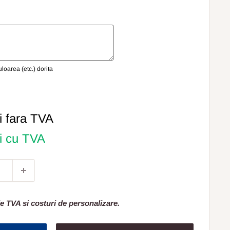
oarea (etc.) dorita
i
fara TVA
ei cu TVA
e TVA si costuri de personalizare.