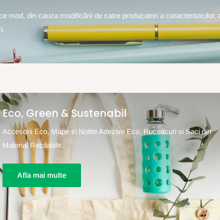
rice mod, din cauza modificării de catre producatori a caracteristicilor, 
i.
Eco, Green & Sustenabil
Accesorii Eco, Mape si Notite Adezive Eco, Rucsacuri si Saci din
Material Recilabile...
Afla mai multe