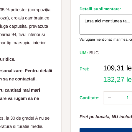
Detalii suplimentare:
 35 % poliester (compoziţia
coza), croiala cambrata ce
gluga captusita, prevazuta
area 94, tivul inferior si
Va rugam mentionati marimea, cul
ar tip marsupiu, interior
UM:
BUC
uridice.
Pret
109,31 le
Pret:
sonalizare. Pentru detalii
Redus
132,27 l
m sa ne contactati.
 cantitati mai mari
Cantitate:
tare va rugam sa ne
Pret pe bucata, NU includ
os, la 30 de grade! A nu se
atura si turatie medie.