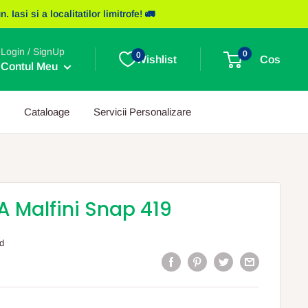
asi si a localitatilor limitrofe! 🚛
Login / SignUp
0
0
Wishlist
Cos
Contul Meu
Cataloage
Servicii Personalizare
 Malfini Snap 419
d