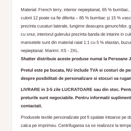
Material: French terry, interior nepieptanat, 65 % bumbac,
culorii 12 poate sa fie diferita – 85 % bumbac şi 15 % vas
prezinta cusaturi laterale, lungime deasupra genunchilor, 
cu snur, interiorul gulerului prezinta banda de intarire in culo
mansetele sunt din material raiat 1:1 cu 5 % elastan, buzun
nepieptanat. Marimi: XS - 2XL.
Shatter distribuie aceste produse numai la Persoane J
Pretul este pe bucata, NU include TVA si costuri de per
despre posibilitati de personalizare si stocuri va ruga
LIVRARE in 3-5 zile LUCRATOARE sau din stoc. Pentru
preturile sunt negociabile. Pentru informatii suplimen
contactati.
Produsele textile personalizate pot fi spalate intoarse pe d
calca pe imprimeu. Centrifugarea sa se realizeze la temper