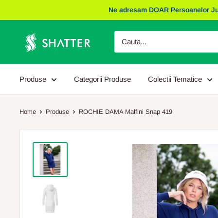
Sariti
Ne adresam DOAR Persoanelor Juridic
la
continut
Obiecte
Promotionale
Shatter
Produse
Categorii Produse
Colectii Tematice
Home
Produse
ROCHIE DAMA Malfini Snap 419