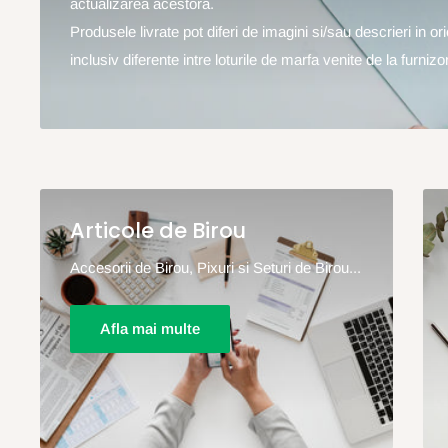
actualizarea acestora.
Produsele livrate pot diferi de imagini si/sau descrieri in o
inclusiv diferente intre loturile de marfa venite de la furnizor
Articole de Birou
Accesorii de Birou, Pixuri si Seturi de Birou...
Afla mai multe