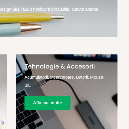
design-ului, fără o notificare prealabila, putand aparea
Tehnologie & Accesorii
Acumulatorii, Incarcatoare, Baterii, Mouse-
uri...
Afla mai multe