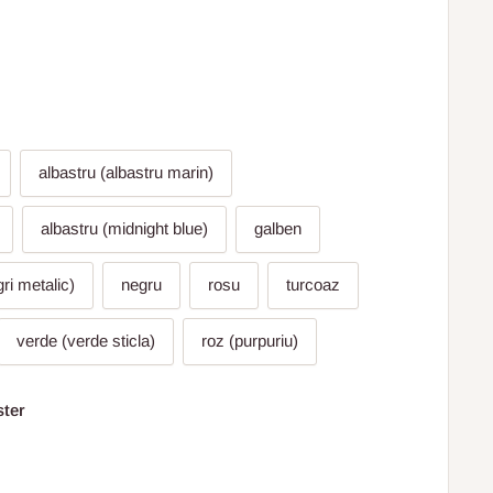
albastru (albastru marin)
albastru (midnight blue)
galben
gri metalic)
negru
rosu
turcoaz
verde (verde sticla)
roz (purpuriu)
ster