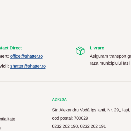
tact Direct
Livrare
ert:
office@shatter.ro
Asiguram transport gr
raza municipiului Iasi
icii:
shatter@shatter.ro
ADRESA
Str. Alexandru Vodă Ipsilanti, Nr. 29,, Iaşi
cod postal: 700029
tialitate
0232 262 190, 0232 262 191
s