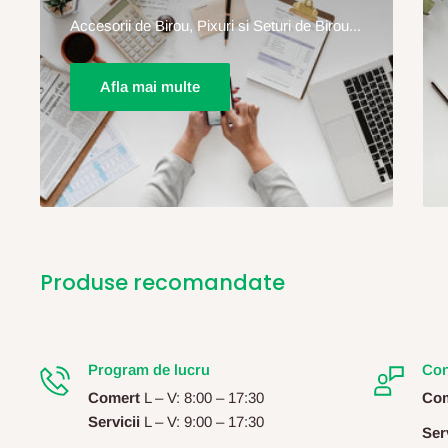
Accesorii de Birou, Pixuri si Seturi de Birou...
Afla mai multe
Produse recomandate
Program de lucru
Con
Comert
L – V: 8:00 – 17:30
Com
Servicii
L – V: 9:00 – 17:30
Serv