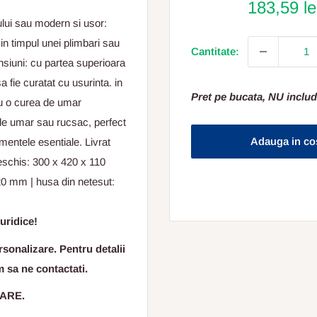
183,59 l
ului sau modern si usor:
 in timpul unei plimbari sau
Cantitate:
mensiuni: cu partea superioara
a fie curatat cu usurinta. in
Pret pe bucata, NU includ
cu o curea de umar
 de umar sau rucsac, perfect
Adauga in co
ementele esentiale. Livrat
eschis: 300 x 420 x 110
20 mm | husa din netesut:
uridice!
sonalizare. Pentru detalii
m sa ne contactati.
OARE.