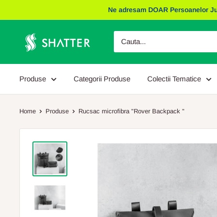
Sariti
Ne adresam DOAR Persoanelor Juridic
la
continut
Obiecte
Promotionale
Shatter
Produse
Categorii Produse
Colectii Tematice
Home
Produse
Rucsac microfibra "Rover Backpack "