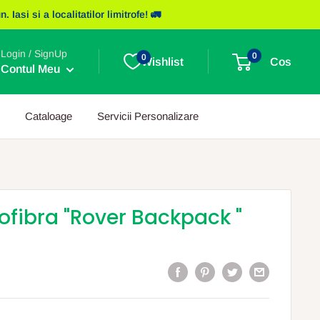
asi si a localitatilor limitrofe! 🚛
Login / SignUp
0
0
Wishlist
Cos
Contul Meu
Cataloage
Servicii Personalizare
fibra "Rover Backpack "