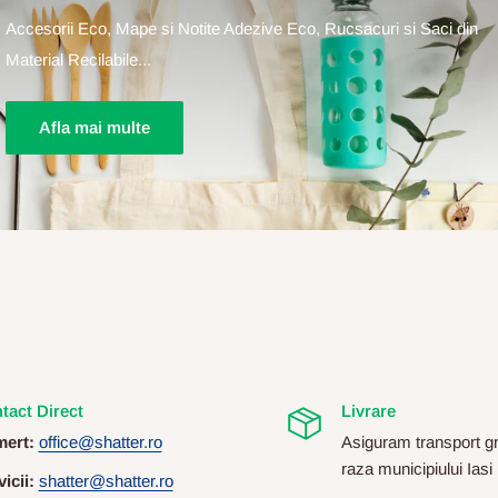
Accesorii Eco, Mape si Notite Adezive Eco, Rucsacuri si Saci din
Material Recilabile...
Afla mai multe
tact Direct
Livrare
ert:
office@shatter.ro
Asiguram transport gr
raza municipiului Iasi
icii:
shatter@shatter.ro