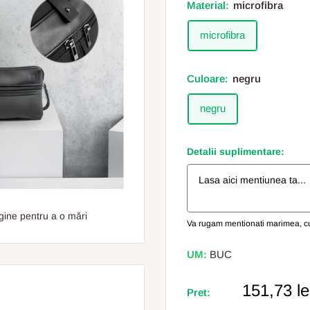
Material:
microfibra
microfibra
Culoare:
negru
negru
Detalii suplimentare:
gine pentru a o mări
Va rugam mentionati marimea, cul
UM:
BUC
Pret
151,73 le
Pret:
Redus