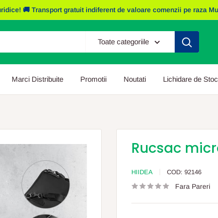
e! 🚚 Transport gratuit indiferent de valoare comenzii pe raza Mun. I
Toate categoriile
Marci Distribuite
Promotii
Noutati
Lichidare de Stoc
Rucsac micro
HIIDEA
COD:
92146
Fara Pareri