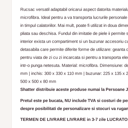
Rucsac versatil adaptabil oricarui aspect datorita material
microfibra. Ideal pentru a va transporta lucrurile personale
in timpul calatoriilor. Mai mult, poate fi utilizat in doua di
pliata sau deschisa. Fundul din imitatie de piele ii permite s
interior exista un compartiment si un buzunar accesoriu 
detasabila care permite diferite forme de utilizare: geanta
pentru viata de zi cu zi incarcata si pentru a transporta el
intr-o punga netesuta. Material: microfibra. Dimensiune: d
mm | inchis: 300 x 330 x 110 mm | buzunar: 225 x 135 x 
500 x 500 x 80 mm
Shatter distribuie aceste produse numai la Persoane J
Pretul este pe bucata, NU include TVA si costuri de per
despre posibilitati de personalizare si stocuri va ruga
TERMEN DE LIVRARE LIVRARE in 3-7 zile LUCRAT