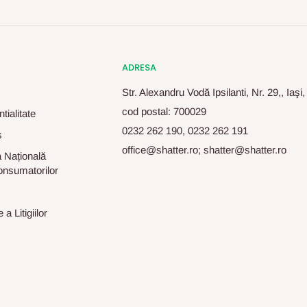
ADRESA
Str. Alexandru Vodă Ipsilanti, Nr. 29,, Iaşi
cod postal: 700029
tialitate
0232 262 190, 0232 262 191
s
office@shatter.ro; shatter@shatter.ro
 Națională
onsumatorilor
a Litigiilor