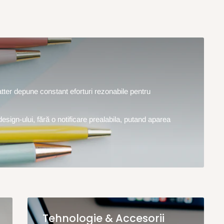
hatter depune constant eforturi rezonabile pentru
design-ului, fără o notificare prealabila, putand aparea
Tehnologie & Accesorii