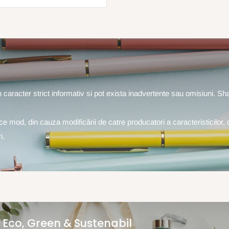
un caracter strict informativ si pot exista inadvertente sau omisiuni. S
rice mod, din cauza modificării de catre producatori a caracteristicilor, 
i.
Eco, Green & Sustenabil