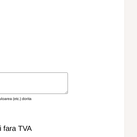
oarea (etc.) dorita
i
fara TVA