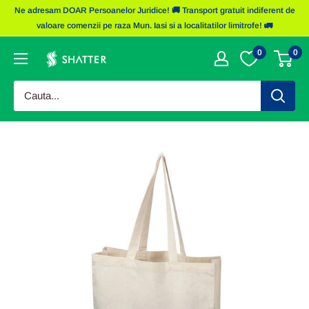
Sariti
Ne adresam DOAR Persoanelor Juridice! 🚚 Transport gratuit indiferent de
la
valoare comenzii pe raza Mun. Iasi si a localitatilor limitrofe! 🚛
continut
0
0
Obiecte
Promotionale
Shatter