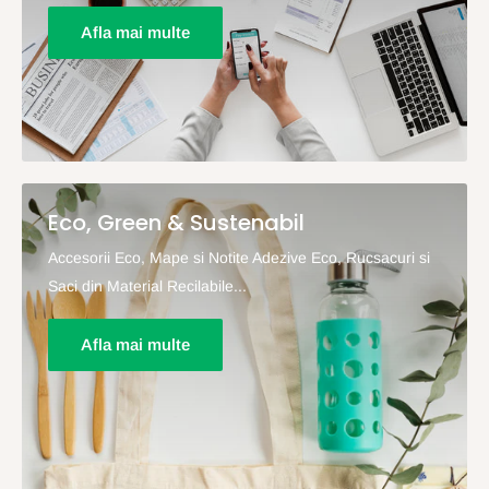
Afla mai multe
Eco, Green & Sustenabil
Accesorii Eco, Mape si Notite Adezive Eco, Rucsacuri si
Saci din Material Recilabile...
Afla mai multe