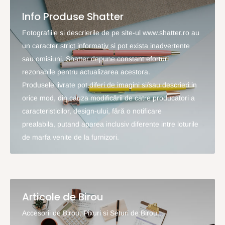
Info Produse Shatter
Fotografiile si descrierile de pe site-ul www.shatter.ro au
un caracter strict informativ si pot exista inadvertente
sau omisiuni. Shatter depune constant eforturi
rezonabile pentru actualizarea acestora.
Produsele livrate pot diferi de imagini si/sau descrieri in
orice mod, din cauza modificării de catre producatori a
caracteristicilor, design-ului, fără o notificare
prealabila, putand aparea inclusiv diferente intre loturile
de marfa venite de la furnizori.
Articole de Birou
Accesorii de Birou, Pixuri si Seturi de Birou...