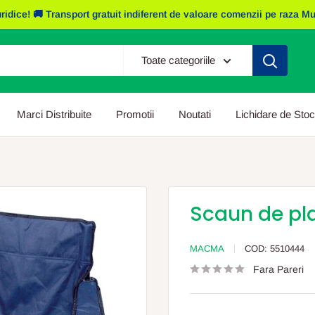
e! 🚚 Transport gratuit indiferent de valoare comenzii pe raza Mun. I
Toate categoriile
Marci Distribuite
Promotii
Noutati
Lichidare de Stoc
Scaun de pl
MACMA
COD:
5510444
Fara Pareri