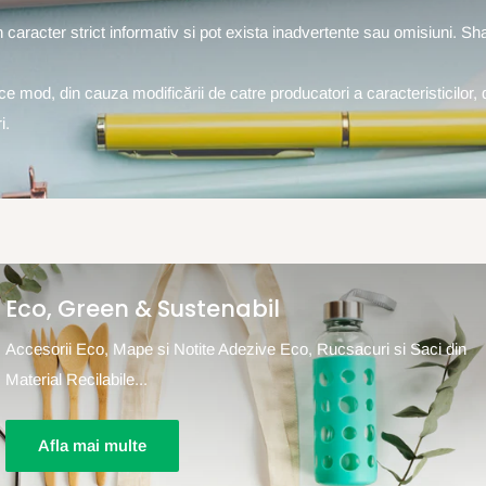
un caracter strict informativ si pot exista inadvertente sau omisiuni. S
rice mod, din cauza modificării de catre producatori a caracteristicilor, 
i.
Eco, Green & Sustenabil
Accesorii Eco, Mape si Notite Adezive Eco, Rucsacuri si Saci din
Material Recilabile...
Afla mai multe