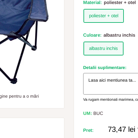
Material:
poliester + otel
poliester + otel
Culoare:
albastru inchis
albastru inchis
Detalii suplimentare:
gine pentru a o mări
Va rugam mentionati marimea, cul
UM:
BUC
Pret
73,47 lei
Pret:
Redus