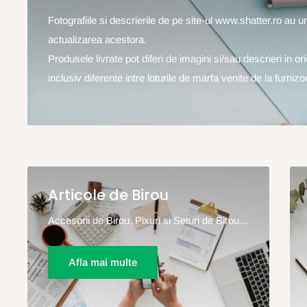
Fotografiile si descrierile de pe site-ul www.shatter.ro au 
actualizarea acestora.
Produsele livrate pot diferi de imagini si/sau descrieri in o
inclusiv diferente intre loturile de marfa venite de la furnizor
Articole de Birou
Accesorii de Birou, Pixuri si Seturi de Birou...
Afla mai multe