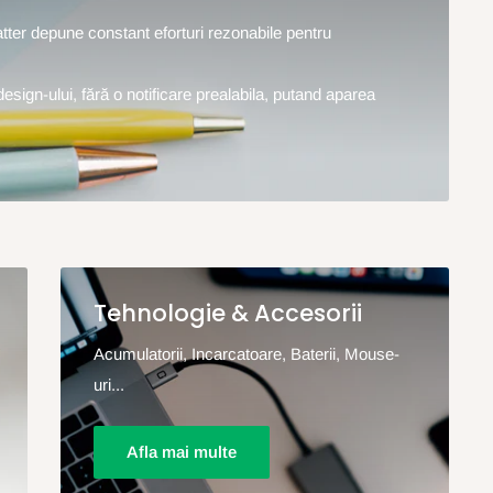
hatter depune constant eforturi rezonabile pentru
design-ului, fără o notificare prealabila, putand aparea
Tehnologie & Accesorii
Acumulatorii, Incarcatoare, Baterii, Mouse-
uri...
Afla mai multe