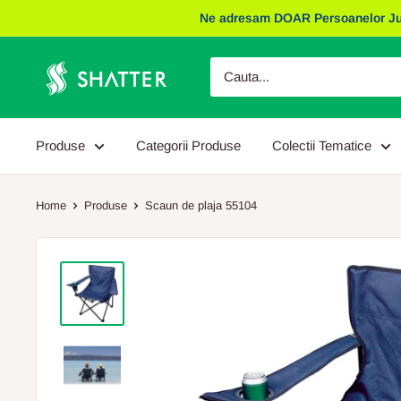
Sariti
Ne adresam DOAR Persoanelor Juridic
la
continut
Obiecte
Promotionale
Shatter
Produse
Categorii Produse
Colectii Tematice
Home
Produse
Scaun de plaja 55104