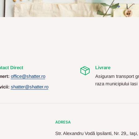
tact Direct
Livrare
ert:
office@shatter.ro
Asiguram transport gr
raza municipiului Iasi
icii:
shatter@shatter.ro
ADRESA
Str. Alexandru Vodă Ipsilanti, Nr. 29,, Iaşi