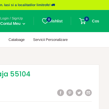
asi si a localitatilor limitrofe! 🚛
Login / SignUp
0
0
Wishlist
Cos
Contul Meu
Cataloage
Servicii Personalizare
aja 55104