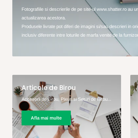
Fotografiile si descrierile de pe site-ul www.shatter.ro au 
actualizarea acestora.
Produsele livrate pot diferi de imagini si/sau descrieri in o
inclusiv diferente intre loturile de marfa venite de la furnizor
Articole de Birou
Accesorii de Birou, Pixuri si Seturi de Birou...
Afla mai multe