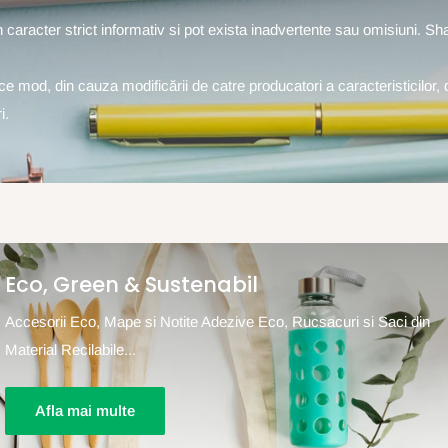
un caracter strict informativ si pot exista inadvertente sau omisiuni. S
rice mod, din cauza modificării de catre producatori a caracteristicilor, 
i.
Eco, Green & Sustenabil
Accesorii Eco, Mape si Notite Adezive Eco, Rucsacuri si Saci din
Material Recilabile...
Afla mai multe