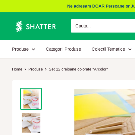
Sariti
Ne adresam DOAR Persoanelor Juridic
la
continut
Obiecte
Promotionale
Shatter
Produse
Categorii Produse
Colectii Tematice
Home
Produse
Set 12 creioane colorate "Arcolor"