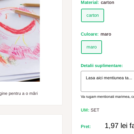
Material:
carton
carton
Culoare:
maro
maro
Detalii suplimentare:
gine pentru a o mări
Va rugam mentionati marimea, cul
UM:
SET
Pret
1,97 lei
f
Pret:
Redus