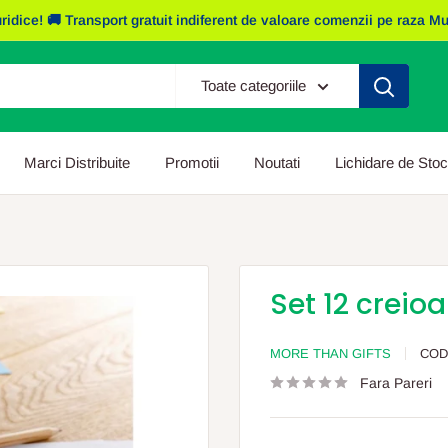
e! 🚚 Transport gratuit indiferent de valoare comenzii pe raza Mun. I
Toate categoriile
Marci Distribuite
Promotii
Noutati
Lichidare de Stoc
Set 12 creioa
MORE THAN GIFTS
COD
Fara Pareri