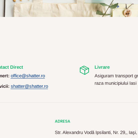
tact Direct
Livrare
ert:
office@shatter.ro
Asiguram transport gr
raza municipiului Iasi
icii:
shatter@shatter.ro
ADRESA
Str. Alexandru Vodă Ipsilanti, Nr. 29,, Iaşi