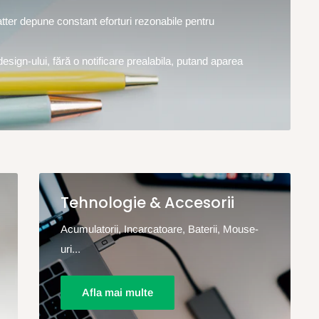
hatter depune constant eforturi rezonabile pentru
design-ului, fără o notificare prealabila, putand aparea
Tehnologie & Accesorii
Acumulatorii, Incarcatoare, Baterii, Mouse-
uri...
Afla mai multe