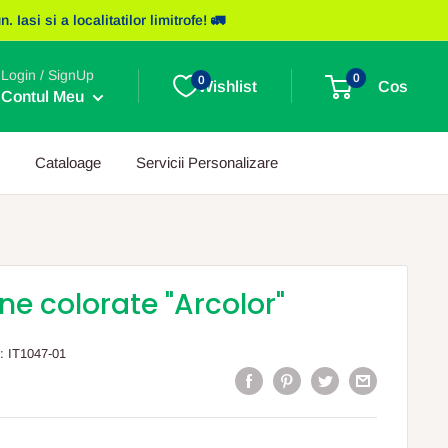
asi si a localitatilor limitrofe! 🚛
Login / SignUp
0
0
Wishlist
Cos
Contul Meu
Cataloage
Servicii Personalizare
ne colorate "Arcolor"
:
IT1047-01