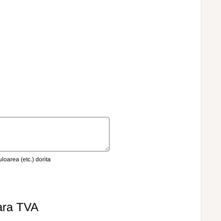
oarea (etc.) dorita
ara TVA