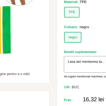
Material:
TPE
TPE
Culoare:
negru
negru
Detalii suplimentare:
gine pentru a o mări
Va rugam mentionati marimea, cul
UM:
BUC
Pret
16,32 lei
Pret:
Redus