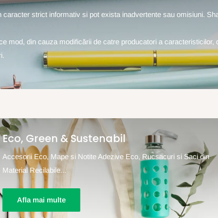
un caracter strict informativ si pot exista inadvertente sau omisiuni. S
rice mod, din cauza modificării de catre producatori a caracteristicilor, 
i.
Eco, Green & Sustenabil
Accesorii Eco, Mape si Notite Adezive Eco, Rucsacuri si Saci din
Material Recilabile...
Afla mai multe