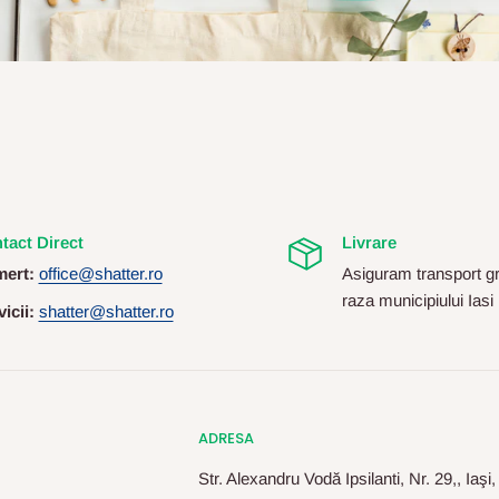
tact Direct
Livrare
ert:
office@shatter.ro
Asiguram transport gr
raza municipiului Iasi
icii:
shatter@shatter.ro
ADRESA
Str. Alexandru Vodă Ipsilanti, Nr. 29,, Iaşi