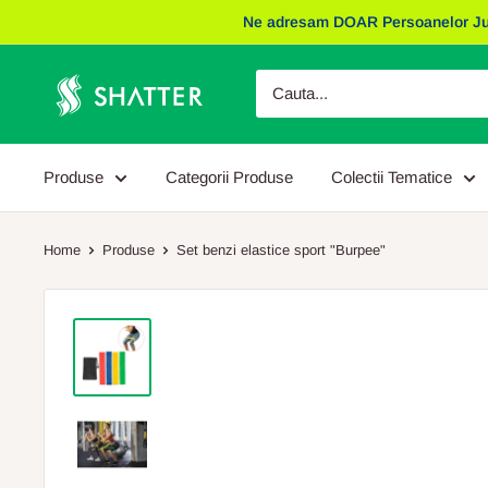
Sariti
Ne adresam DOAR Persoanelor Juridic
la
continut
Obiecte
Promotionale
Shatter
Produse
Categorii Produse
Colectii Tematice
Home
Produse
Set benzi elastice sport "Burpee"