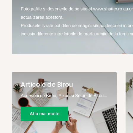
Fotografiile si descrierile de pe site-ul www.shatter.ro au 
actualizarea acestora.
Produsele livrate pot diferi de imagini si/sau descrieri in o
inclusiv diferente intre loturile de marfa venite de la furnizor
Articole de Birou
Accesorii de Birou, Pixuri si Seturi de Birou...
Afla mai multe