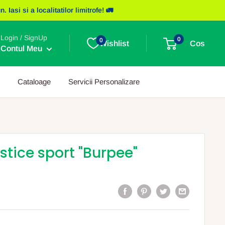
asi si a localitatilor limitrofe! 🚛
Login / SignUp
0
0
Wishlist
Cos
Contul Meu
Cataloage
Servicii Personalizare
astice sport "Burpee"