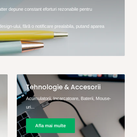
hatter depune constant eforturi rezonabile pentru
design-ului, fără o notificare prealabila, putand aparea
Tehnologie & Accesorii
Acumulatorii, Incarcatoare, Baterii, Mouse-
uri...
Afla mai multe