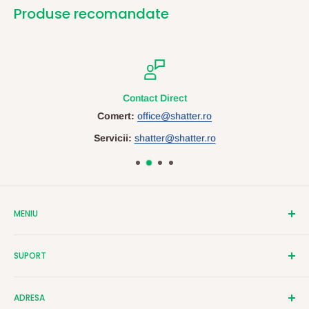
Produse recomandate
Contact Direct
Comert:
office@shatter.ro
Servicii:
shatter@shatter.ro
MENIU
Despre Shatter
SUPORT
Contact
Cataloage
Termeni si Conditii
ADRESA
Servicii Personalizare
Politica de Confidentialitate