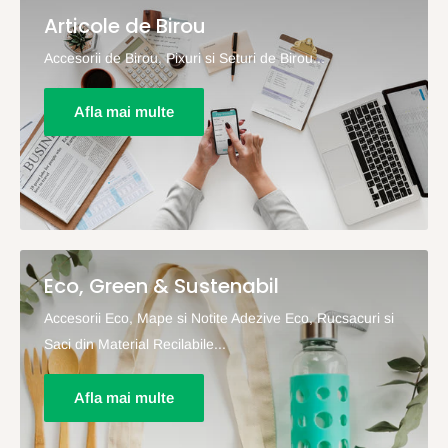
Articole de Birou
Accesorii de Birou, Pixuri si Seturi de Birou...
Afla mai multe
Eco, Green & Sustenabil
Accesorii Eco, Mape si Notite Adezive Eco, Rucsacuri si
Saci din Material Recilabile...
Afla mai multe