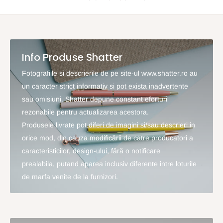
Info Produse Shatter
Fotografiile si descrierile de pe site-ul www.shatter.ro au
un caracter strict informativ si pot exista inadvertente
sau omisiuni. Shatter depune constant eforturi
rezonabile pentru actualizarea acestora.
Produsele livrate pot diferi de imagini si/sau descrieri in
orice mod, din cauza modificării de catre producatori a
caracteristicilor, design-ului, fără o notificare
prealabila, putand aparea inclusiv diferente intre loturile
de marfa venite de la furnizori.