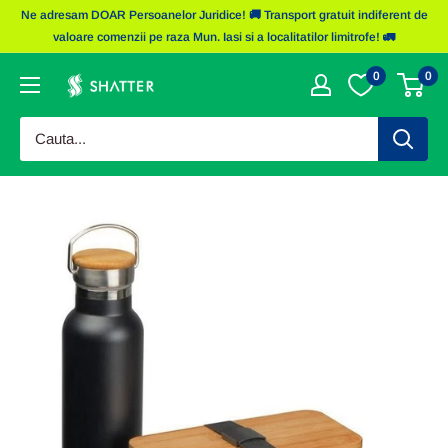
Sariti
Ne adresam DOAR Persoanelor Juridice! 🚚 Transport gratuit indiferent de
la
valoare comenzii pe raza Mun. Iasi si a localitatilor limitrofe! 🚛
continut
0
0
Obiecte
Promotionale
Shatter