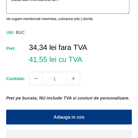
Va rugam mentionati marimea, culoarea (etc.) dorita
UM:
BUC
Pret
34,34 lei
fara TVA
Pret:
Redus
41,55 lei cu TVA
Cantitate:
Pret pe bucata, NU include TVA si costuri de personalizare.
Adauga in cos