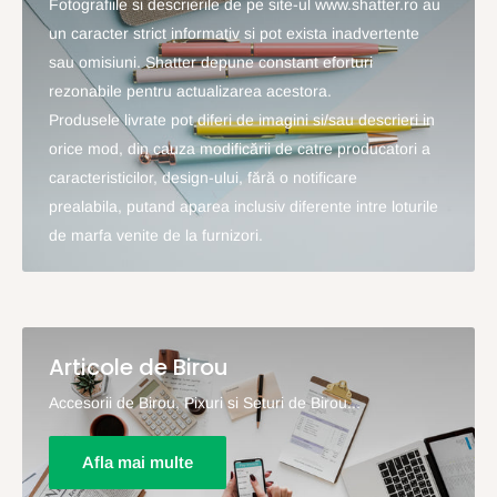
Fotografiile si descrierile de pe site-ul www.shatter.ro au
un caracter strict informativ si pot exista inadvertente
sau omisiuni. Shatter depune constant eforturi
rezonabile pentru actualizarea acestora.
Produsele livrate pot diferi de imagini si/sau descrieri in
orice mod, din cauza modificării de catre producatori a
caracteristicilor, design-ului, fără o notificare
prealabila, putand aparea inclusiv diferente intre loturile
de marfa venite de la furnizori.
Articole de Birou
Accesorii de Birou, Pixuri si Seturi de Birou...
Afla mai multe