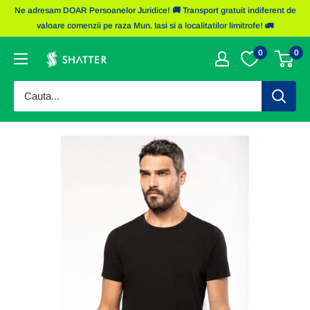
Sariti
Ne adresam DOAR Persoanelor Juridice! 🚚 Transport gratuit indiferent de
la
valoare comenzii pe raza Mun. Iasi si a localitatilor limitrofe! 🚛
continut
0
0
Obiecte
Promotionale
Shatter