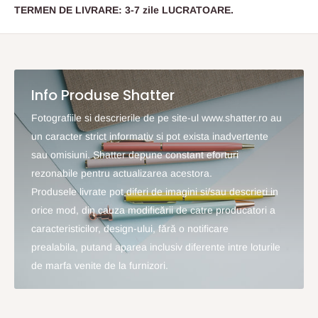
TERMEN DE LIVRARE: 3-7 zile LUCRATOARE.
Info Produse Shatter
Fotografiile si descrierile de pe site-ul www.shatter.ro au
un caracter strict informativ si pot exista inadvertente
sau omisiuni. Shatter depune constant eforturi
rezonabile pentru actualizarea acestora.
Produsele livrate pot diferi de imagini si/sau descrieri in
orice mod, din cauza modificării de catre producatori a
caracteristicilor, design-ului, fără o notificare
prealabila, putand aparea inclusiv diferente intre loturile
de marfa venite de la furnizori.