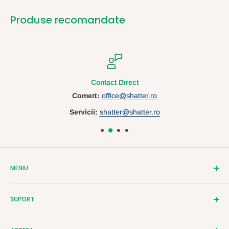
Produse recomandate
Contact Direct
Comert:
office@shatter.ro
Servicii:
shatter@shatter.ro
MENIU
Despre Shatter
SUPORT
Contact
Cataloage
Termeni si Conditii