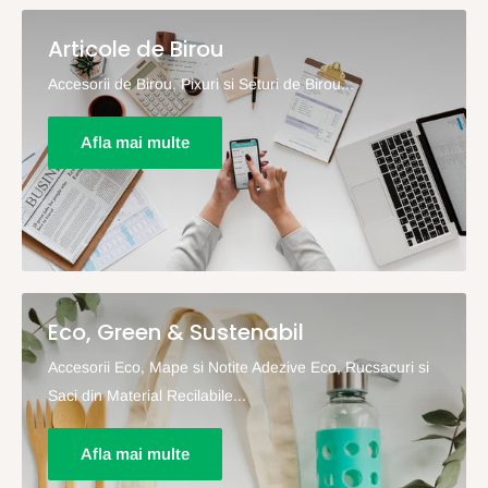
Articole de Birou
Accesorii de Birou, Pixuri si Seturi de Birou...
Afla mai multe
Eco, Green & Sustenabil
Accesorii Eco, Mape si Notite Adezive Eco, Rucsacuri si
Saci din Material Recilabile...
Afla mai multe