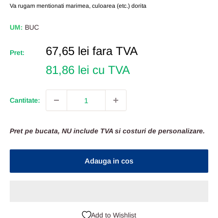
Va rugam mentionati marimea, culoarea (etc.) dorita
UM:
BUC
Pret
67,65 lei
fara TVA
Pret:
Redus
81,86 lei cu TVA
Cantitate:
Pret pe bucata, NU include TVA si costuri de personalizare.
Adauga in cos
Add to Wishlist