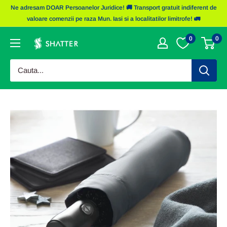
Sariti
Ne adresam DOAR Persoanelor Juridice! 🚚 Transport gratuit indiferent de
la
valoare comenzii pe raza Mun. Iasi si a localitatilor limitrofe! 🚛
continut
0
0
Obiecte
Promotionale
Shatter