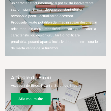
un caracter strict informativ si pot exista inadvertente
sau omisiuni. Shatter depune constant eforturi
rezonabile pentru actualizarea acestora.
Produsele livrate pot diferi de imagini si/sau descrieri in
orice mod, din cauza modificării de catre producatori a
caracteristicilor, design-ului, fără o notificare
prealabila, putand aparea inclusiv diferente intre loturile
de marfa venite de la furnizori.
Articole de Birou
Accesorii de Birou, Pixuri si Seturi de Birou...
Afla mai multe