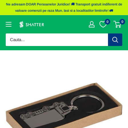
Sariti
Ne adresam DOAR Persoanelor Juridice! 🚚 Transport gratuit indiferent de
la
valoare comenzii pe raza Mun. Iasi si a localitatilor limitrofe! 🚛
continut
0
0
Obiecte
Promotionale
Shatter