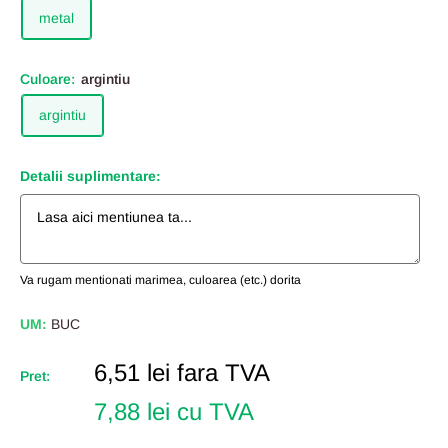
metal
Culoare:
argintiu
argintiu
Detalii suplimentare:
Va rugam mentionati marimea, culoarea (etc.) dorita
UM:
BUC
Pret
6,51 lei
fara TVA
Pret:
Redus
7,88 lei cu TVA