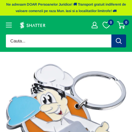
Sariti
Ne adresam DOAR Persoanelor Juridice! 🚚 Transport gratuit indiferent de
la
valoare comenzii pe raza Mun. Iasi si a localitatilor limitrofe! 🚛
continut
0
0
Obiecte
Promotionale
Shatter