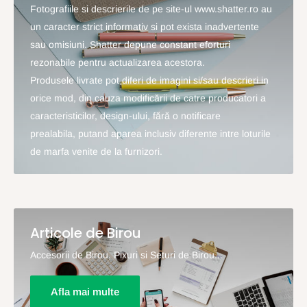
Fotografiile si descrierile de pe site-ul www.shatter.ro au
un caracter strict informativ si pot exista inadvertente
sau omisiuni. Shatter depune constant eforturi
rezonabile pentru actualizarea acestora.
Produsele livrate pot diferi de imagini si/sau descrieri in
orice mod, din cauza modificării de catre producatori a
caracteristicilor, design-ului, fără o notificare
prealabila, putand aparea inclusiv diferente intre loturile
de marfa venite de la furnizori.
Articole de Birou
Accesorii de Birou, Pixuri si Seturi de Birou...
Afla mai multe