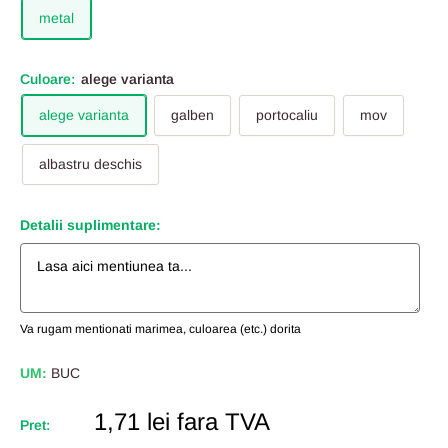
metal
Culoare:
alege varianta
alege varianta
galben
portocaliu
mov
albastru deschis
Detalii suplimentare:
Va rugam mentionati marimea, culoarea (etc.) dorita
UM:
BUC
Pret
1,71 lei
fara TVA
Pret:
Redus