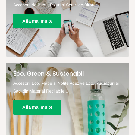
Accesorii de Birou, Pixuri si Seturi de Birou...
Afla mai multe
Eco, Green & Sustenabil
Accesorii Eco, Mape si Notite Adezive Eco, Rucsacuri si
Saci din Material Recilabile...
Afla mai multe