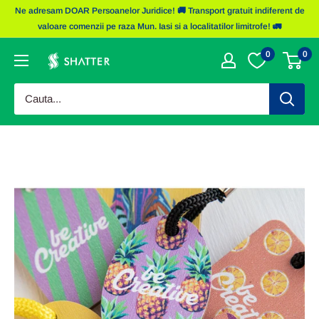
Sariti
Ne adresam DOAR Persoanelor Juridice! 🚚 Transport gratuit indiferent de
la
valoare comenzii pe raza Mun. Iasi si a localitatilor limitrofe! 🚛
continut
0
0
Obiecte
Promotionale
Shatter