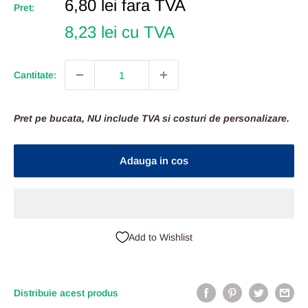
Pret
6,80 lei
fara TVA
Pret:
Redus
8,23 lei cu TVA
Cantitate:
Pret pe bucata, NU include TVA si costuri de personalizare.
Adauga in cos
Add to Wishlist
Distribuie acest produs