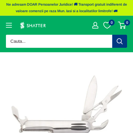
Sariti
Ne adresam DOAR Persoanelor Juridice! 🚚 Transport gratuit indiferent de
la
valoare comenzii pe raza Mun. Iasi si a localitatilor limitrofe! 🚛
continut
0
0
Obiecte
Promotionale
Shatter