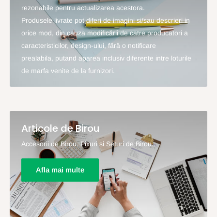
rezonabile pentru actualizarea acestora.
Produsele livrate pot diferi de imagini si/sau descrieri in
orice mod, din cauza modificării de catre producatori a
caracteristicilor, design-ului, fără o notificare
prealabila, putand aparea inclusiv diferente intre loturile
de marfa venite de la furnizori.
Articole de Birou
Accesorii de Birou, Pixuri si Seturi de Birou...
Afla mai multe