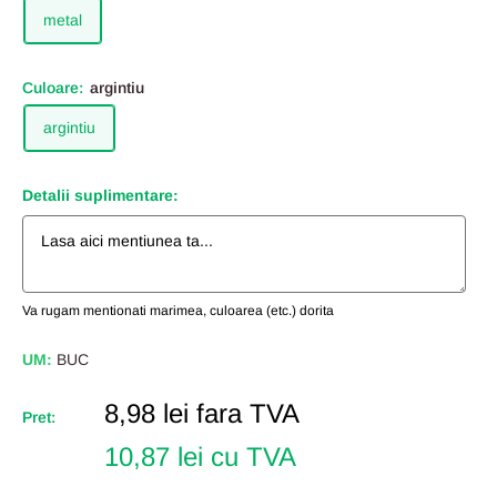
metal
Culoare:
argintiu
argintiu
Detalii suplimentare:
Va rugam mentionati marimea, culoarea (etc.) dorita
UM:
BUC
Pret
8,98 lei
fara TVA
Pret:
Redus
10,87 lei cu TVA