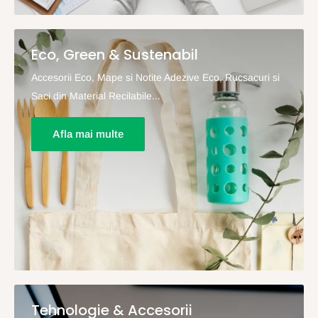
Eco, Green & Sustenabil
Accesorii Eco, Mape si Notite Adezive Eco, Rucsacuri si
Saci din Material Recilabile...
Afla mai multe
Tehnologie & Accesorii