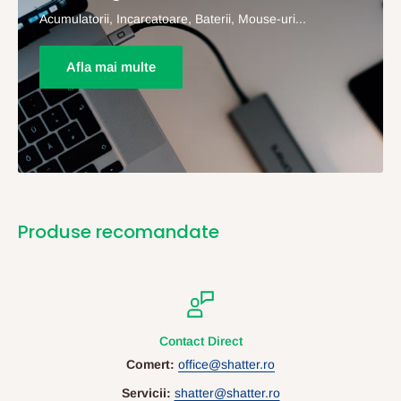
Acumulatorii, Incarcatoare, Baterii, Mouse-uri...
Afla mai multe
Produse recomandate
Contact Direct
Comert:
office@shatter.ro
Servicii:
shatter@shatter.ro