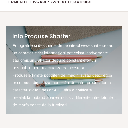
TERMEN DE LIVRARE: 2-5 zile LUCRATOARE.
Info Produse Shatter
Fotografiile si descrierile de pe site-ul www.shatter.ro au
un caracter strict informativ si pot exista inadvertente
sau omisiuni. Shatter depune constant eforturi
rezonabile pentru actualizarea acestora.
Produsele livrate pot diferi de imagini si/sau descrieri in
orice mod, din cauza modificării de catre producatori a
caracteristicilor, design-ului, fără o notificare
prealabila, putand aparea inclusiv diferente intre loturile
de marfa venite de la furnizori.