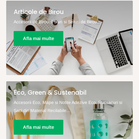
Articole de Birou
Accesorii de Birou, Pixuri si Seturi de Birou...
Afla mai multe
Eco, Green & Sustenabil
Accesorii Eco, Mape si Notite Adezive Eco, Rucsacuri si
Saci din Material Recilabile...
Afla mai multe