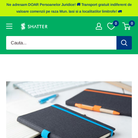
Sariti
Ne adresam DOAR Persoanelor Juridice! 🚚 Transport gratuit indiferent de
la
valoare comenzii pe raza Mun. Iasi si a localitatilor limitrofe! 🚛
continut
0
0
Obiecte
Promotionale
Shatter