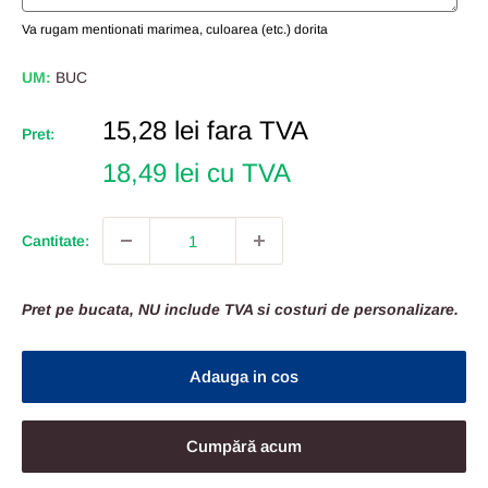
Va rugam mentionati marimea, culoarea (etc.) dorita
UM:
BUC
Pret
15,28 lei
fara TVA
Pret:
Redus
18,49 lei cu TVA
Cantitate:
Pret pe bucata, NU include TVA si costuri de personalizare.
Adauga in cos
Cumpără acum