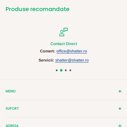
Produse recomandate
Contact Direct
Comert:
office@shatter.ro
Servicii:
shatter@shatter.ro
MENIU
Despre Shatter
SUPORT
Contact
Cataloage
Termeni si Conditii
ADRESA
Servicii Personalizare
Politica de Confidentialitate