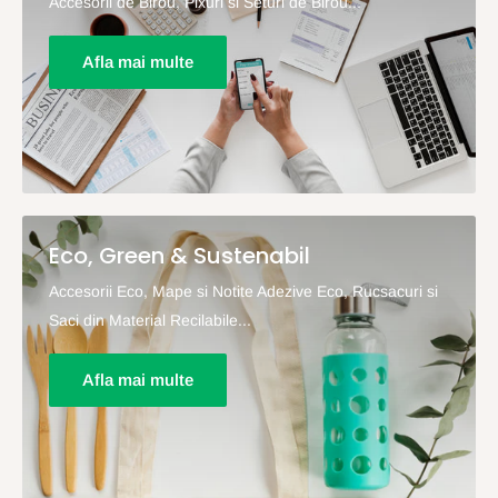
Accesorii de Birou, Pixuri si Seturi de Birou...
Afla mai multe
Eco, Green & Sustenabil
Accesorii Eco, Mape si Notite Adezive Eco, Rucsacuri si
Saci din Material Recilabile...
Afla mai multe