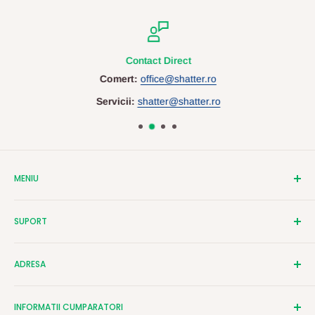
Contact Direct
Comert:
office@shatter.ro
Servicii:
shatter@shatter.ro
MENIU
Despre Shatter
SUPORT
Contact
Cataloage
Termeni si Conditii
ADRESA
Servicii Personalizare
Politica de Confidentialitate
Birotica si Papetarie
Politica de Cookies
Str. Alexandru Vodă Ipsilanti, Nr. 29,, Iaşi, RO, cod postal:
INFORMATII CUMPARATORI
ANPC - Autoritatea Națională pentru Protecția
700029