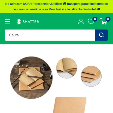
Sariti
Ne adresam DOAR Persoanelor Juridice! 🚚 Transport gratuit indiferent de
la
valoare comenzii pe raza Mun. Iasi si a localitatilor limitrofe! 🚛
continut
0
0
Obiecte
Promotionale
Shatter