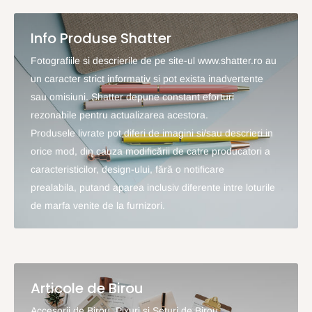
Info Produse Shatter
Fotografiile si descrierile de pe site-ul www.shatter.ro au
un caracter strict informativ si pot exista inadvertente
sau omisiuni. Shatter depune constant eforturi
rezonabile pentru actualizarea acestora.
Produsele livrate pot diferi de imagini si/sau descrieri in
orice mod, din cauza modificării de catre producatori a
caracteristicilor, design-ului, fără o notificare
prealabila, putand aparea inclusiv diferente intre loturile
de marfa venite de la furnizori.
Articole de Birou
Accesorii de Birou, Pixuri si Seturi de Birou...