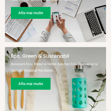
Afla mai multe
Eco, Green & Sustenabil
Accesorii Eco, Mape si Notite Adezive Eco, Rucsacuri si
Saci din Material Recilabile...
Afla mai multe