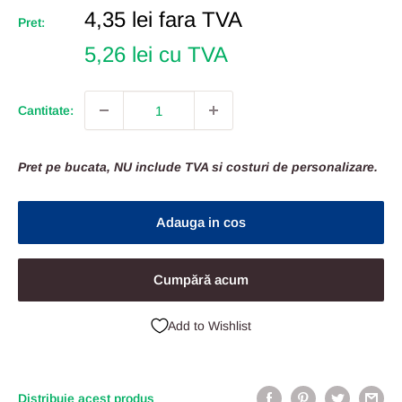
Pret
4,35 lei
fara TVA
Pret:
Redus
5,26 lei cu TVA
Cantitate:
Pret pe bucata, NU include TVA si costuri de personalizare.
Adauga in cos
Cumpără acum
Add to Wishlist
Distribuie acest produs