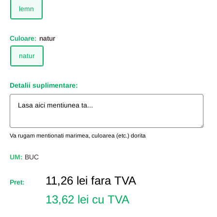
lemn
Culoare:
natur
natur
Detalii suplimentare:
Va rugam mentionati marimea, culoarea (etc.) dorita
UM:
BUC
Pret
11,26 lei
fara TVA
Pret:
Redus
13,62 lei cu TVA