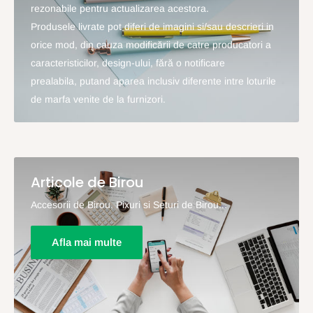
rezonabile pentru actualizarea acestora.
Produsele livrate pot diferi de imagini si/sau descrieri in
orice mod, din cauza modificării de catre producatori a
caracteristicilor, design-ului, fără o notificare
prealabila, putand aparea inclusiv diferente intre loturile
de marfa venite de la furnizori.
Articole de Birou
Accesorii de Birou, Pixuri si Seturi de Birou...
Afla mai multe