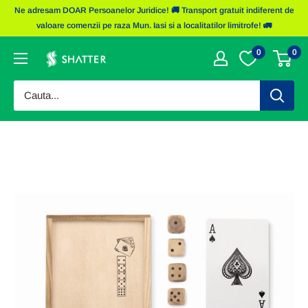
Sariti
Ne adresam DOAR Persoanelor Juridice! 🚚 Transport gratuit indiferent de
la
valoare comenzii pe raza Mun. Iasi si a localitatilor limitrofe! 🚛
continut
0
0
Obiecte
Promotionale
Shatter