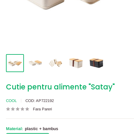
Cutie pentru alimente "Satay"
COOL
COD:
AP722192
Fara Pareri
Material:
plastic + bambus