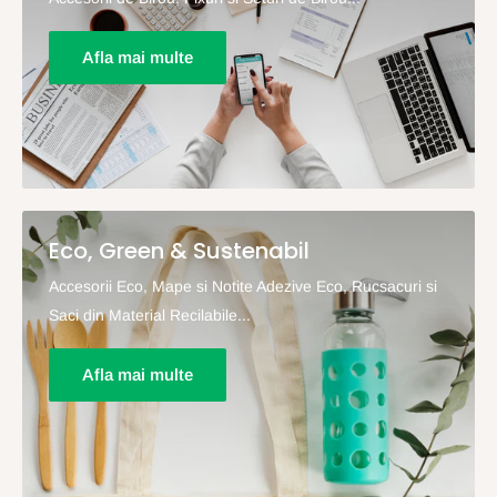
Afla mai multe
Eco, Green & Sustenabil
Accesorii Eco, Mape si Notite Adezive Eco, Rucsacuri si
Saci din Material Recilabile...
Afla mai multe