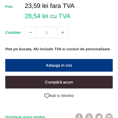
Pret
23,59 lei
fara TVA
Pret:
Redus
28,54 lei cu TVA
Cantitate:
Pret pe bucata, NU include TVA si costuri de personalizare.
Adauga in cos
Cumpără acum
Add to Wishlist
Distribuie acest produs