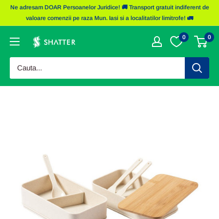
Sariti
Ne adresam DOAR Persoanelor Juridice! 🚚 Transport gratuit indiferent de
la
valoare comenzii pe raza Mun. Iasi si a localitatilor limitrofe! 🚛
continut
0
0
Obiecte
Promotionale
Shatter