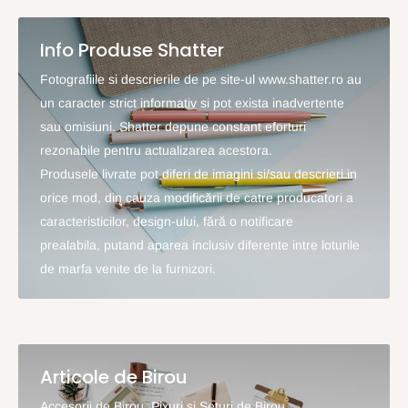
Info Produse Shatter
Fotografiile si descrierile de pe site-ul www.shatter.ro au
un caracter strict informativ si pot exista inadvertente
sau omisiuni. Shatter depune constant eforturi
rezonabile pentru actualizarea acestora.
Produsele livrate pot diferi de imagini si/sau descrieri in
orice mod, din cauza modificării de catre producatori a
caracteristicilor, design-ului, fără o notificare
prealabila, putand aparea inclusiv diferente intre loturile
de marfa venite de la furnizori.
Articole de Birou
Accesorii de Birou, Pixuri si Seturi de Birou...