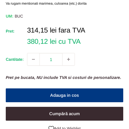
Va rugam mentionati marimea, culoarea (etc.) dorita
UM:
BUC
Pret
314,15 lei
fara TVA
Pret:
Redus
380,12 lei cu TVA
Cantitate:
Pret pe bucata, NU include TVA si costuri de personalizare.
Adauga in cos
Cumpără acum
Add to Wishlist