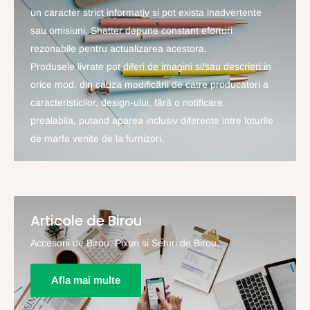
un caracter strict informativ si pot exista inadvertente
sau omisiuni. Shatter depune constant eforturi
rezonabile pentru actualizarea acestora.
Produsele livrate pot diferi de imagini si/sau descrieri in
orice mod, din cauza modificării de catre producatori a
caracteristicilor, design-ului, fără o notificare
prealabila, putand aparea inclusiv diferente intre loturile
de marfa venite de la furnizori.
Articole de Birou
Accesorii de Birou, Pixuri si Seturi de Birou...
Afla mai multe