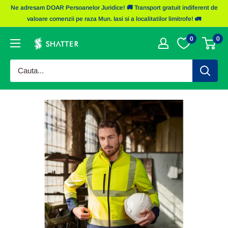
Sariti
Ne adresam DOAR Persoanelor Juridice! 🚚 Transport gratuit indiferent de
la
valoare comenzii pe raza Mun. Iasi si a localitatilor limitrofe! 🚛
continut
0
0
Obiecte
Promotionale
Shatter