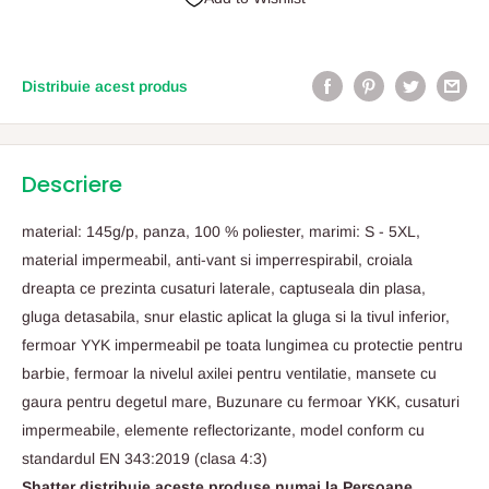
Distribuie acest produs
Descriere
material: 145g/p, panza, 100 % poliester, marimi: S - 5XL,
material impermeabil, anti-vant si imperrespirabil, croiala
dreapta ce prezinta cusaturi laterale, captuseala din plasa,
gluga detasabila, snur elastic aplicat la gluga si la tivul inferior,
fermoar YYK impermeabil pe toata lungimea cu protectie pentru
barbie, fermoar la nivelul axilei pentru ventilatie, mansete cu
gaura pentru degetul mare, Buzunare cu fermoar YKK, cusaturi
impermeabile, elemente reflectorizante, model conform cu
standardul EN 343:2019 (clasa 4:3)
Shatter distribuie aceste produse numai la Persoane