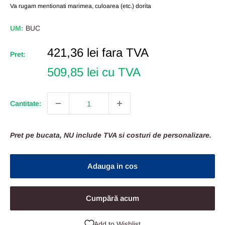
Va rugam mentionati marimea, culoarea (etc.) dorita
UM:
BUC
Pret
421,36 lei
fara TVA
Pret:
Redus
509,85 lei cu TVA
Cantitate:
Pret pe bucata, NU include TVA si costuri de personalizare.
Adauga in cos
Cumpără acum
Add to Wishlist