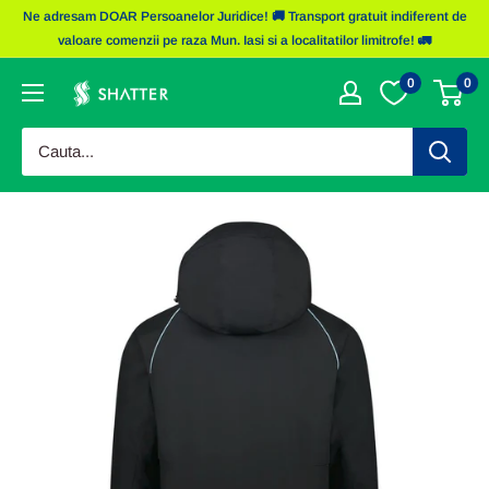
Sariti
Ne adresam DOAR Persoanelor Juridice! 🚚 Transport gratuit indiferent de
la
valoare comenzii pe raza Mun. Iasi si a localitatilor limitrofe! 🚛
continut
0
0
Obiecte
Promotionale
Shatter