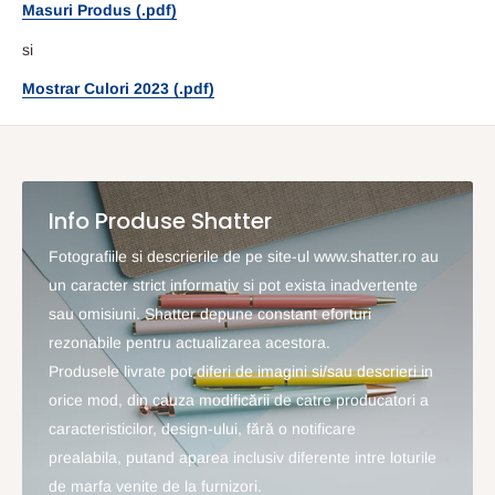
Masuri Produs (.pdf)
si
Mostrar Culori 2023 (.pdf)
Info Produse Shatter
Fotografiile si descrierile de pe site-ul www.shatter.ro au
un caracter strict informativ si pot exista inadvertente
sau omisiuni. Shatter depune constant eforturi
rezonabile pentru actualizarea acestora.
Produsele livrate pot diferi de imagini si/sau descrieri in
orice mod, din cauza modificării de catre producatori a
caracteristicilor, design-ului, fără o notificare
prealabila, putand aparea inclusiv diferente intre loturile
de marfa venite de la furnizori.