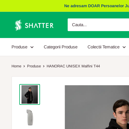
Sariti
Ne adresam DOAR Persoanelor Juridic
la
continut
Obiecte
Promotionale
Shatter
Produse
Categorii Produse
Colectii Tematice
Home
Produse
HANORAC UNISEX Malfini T44