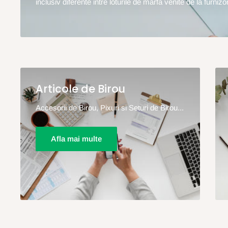
inclusiv diferente intre loturile de marfa venite de la furnizor
Articole de Birou
Accesorii de Birou, Pixuri si Seturi de Birou...
Afla mai multe