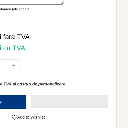
oarea (etc.) dorita
i
fara TVA
ei cu TVA
e TVA si costuri de personalizare.
s
Add to Wishlist