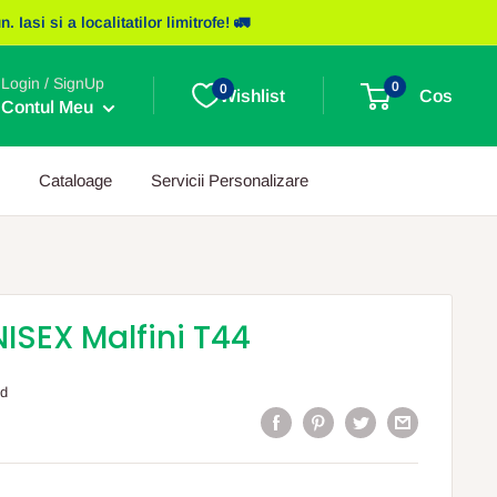
asi si a localitatilor limitrofe! 🚛
Login / SignUp
0
0
Wishlist
Cos
Contul Meu
Cataloage
Servicii Personalizare
SEX Malfini T44
ed