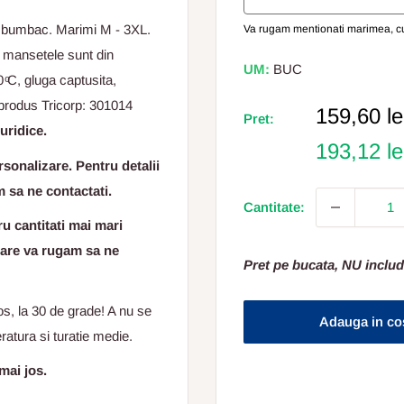
% bumbac. Marimi M - 3XL.
Va rugam mentionati marimea, cul
si mansetele sunt din
UM:
BUC
 ͦC, gluga captusita,
 produs Tricorp: 301014
Pret
159,60 le
Pret:
uridice.
Redus
193,12 l
sonalizare. Pentru detalii
m sa ne contactati.
Cantitate:
 cantitati mai mari
tare va rugam sa ne
Pret pe bucata, NU includ
os, la 30 de grade! A nu se
Adauga in co
atura si turatie medie.
mai jos.