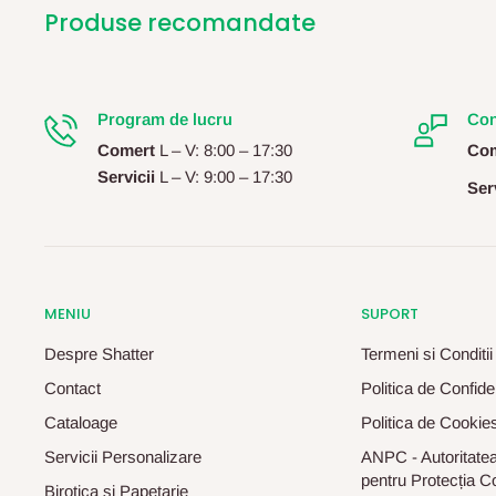
Produse recomandate
Program de lucru
Con
Comert
L – V: 8:00 – 17:30
Com
Servicii
L – V: 9:00 – 17:30
Serv
MENIU
SUPORT
Despre Shatter
Termeni si Conditii
Contact
Politica de Confiden
Cataloage
Politica de Cookie
Servicii Personalizare
ANPC - Autoritatea
pentru Protecția C
Birotica si Papetarie