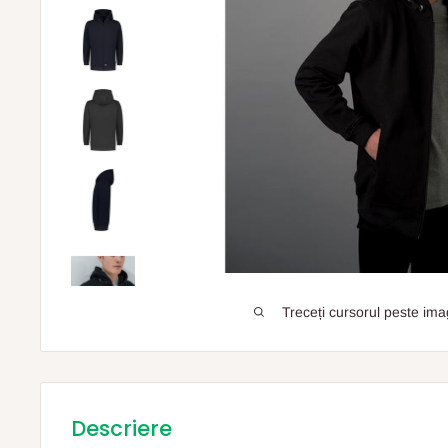
Treceți cursorul peste ima
Descriere