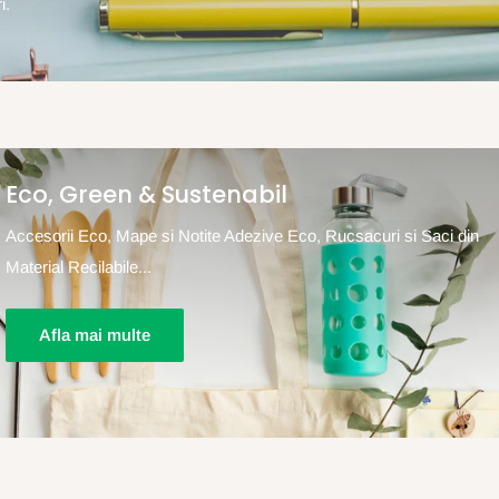
i.
Eco, Green & Sustenabil
Accesorii Eco, Mape si Notite Adezive Eco, Rucsacuri si Saci din
Material Recilabile...
Afla mai multe