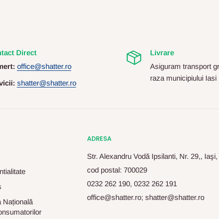
tact Direct
Livrare
ert:
office@shatter.ro
Asiguram transport gr
raza municipiului Iasi
icii:
shatter@shatter.ro
ADRESA
Str. Alexandru Vodă Ipsilanti, Nr. 29,, Iaşi
cod postal: 700029
tialitate
0232 262 190, 0232 262 191
s
office@shatter.ro; shatter@shatter.ro
 Națională
onsumatorilor