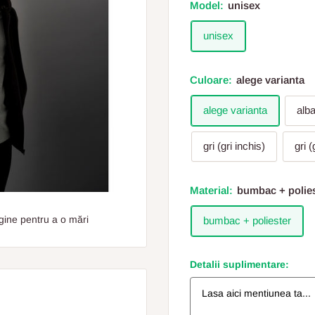
Model:
unisex
unisex
Culoare:
alege varianta
alege varianta
alba
gri (gri inchis)
gri 
Material:
bumbac + polie
gine pentru a o mări
bumbac + poliester
Detalii suplimentare: