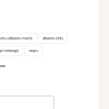
stru (albastru marin)
albastru (ink)
(gri melange)
negru
ster