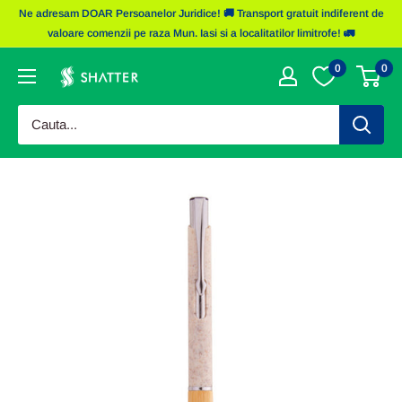
Sariti
Ne adresam DOAR Persoanelor Juridice! 🚚 Transport gratuit indiferent de
la
valoare comenzii pe raza Mun. Iasi si a localitatilor limitrofe! 🚛
continut
0
0
Obiecte
Promotionale
Shatter