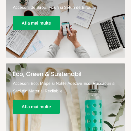
Accesorii de Birou, Pixuri si Seturi de Birou...
Afla mai multe
Eco, Green & Sustenabil
Accesorii Eco, Mape si Notite Adezive Eco, Rucsacuri si
Saci din Material Recilabile...
Afla mai multe