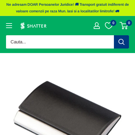
Sariti
Ne adresam DOAR Persoanelor Juridice! 🚚 Transport gratuit indiferent de
la
valoare comenzii pe raza Mun. Iasi si a localitatilor limitrofe! 🚛
continut
0
0
Obiecte
Promotionale
Shatter