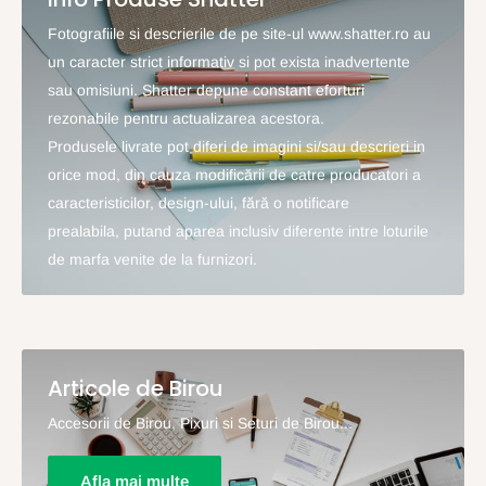
Fotografiile si descrierile de pe site-ul www.shatter.ro au
un caracter strict informativ si pot exista inadvertente
sau omisiuni. Shatter depune constant eforturi
rezonabile pentru actualizarea acestora.
Produsele livrate pot diferi de imagini si/sau descrieri in
orice mod, din cauza modificării de catre producatori a
caracteristicilor, design-ului, fără o notificare
prealabila, putand aparea inclusiv diferente intre loturile
de marfa venite de la furnizori.
Articole de Birou
Accesorii de Birou, Pixuri si Seturi de Birou...
Afla mai multe