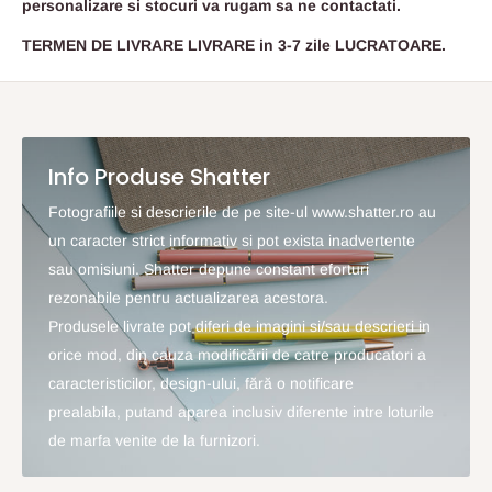
personalizare si stocuri va rugam sa ne contactati.
TERMEN DE LIVRARE LIVRARE in 3-7 zile LUCRATOARE.
Info Produse Shatter
Fotografiile si descrierile de pe site-ul www.shatter.ro au
un caracter strict informativ si pot exista inadvertente
sau omisiuni. Shatter depune constant eforturi
rezonabile pentru actualizarea acestora.
Produsele livrate pot diferi de imagini si/sau descrieri in
orice mod, din cauza modificării de catre producatori a
caracteristicilor, design-ului, fără o notificare
prealabila, putand aparea inclusiv diferente intre loturile
de marfa venite de la furnizori.