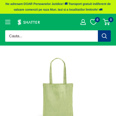
Sariti
Ne adresam DOAR Persoanelor Juridice! 🚚 Transport gratuit indiferent de
la
valoare comenzii pe raza Mun. Iasi si a localitatilor limitrofe! 🚛
continut
0
0
Obiecte
Promotionale
Shatter