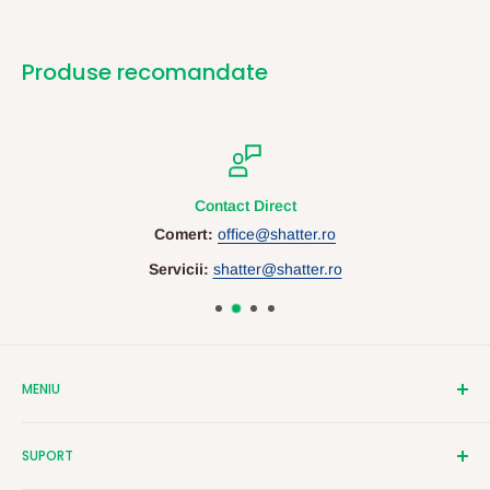
Produse recomandate
Contact Direct
Comert:
office@shatter.ro
Servicii:
shatter@shatter.ro
MENIU
Despre Shatter
SUPORT
Contact