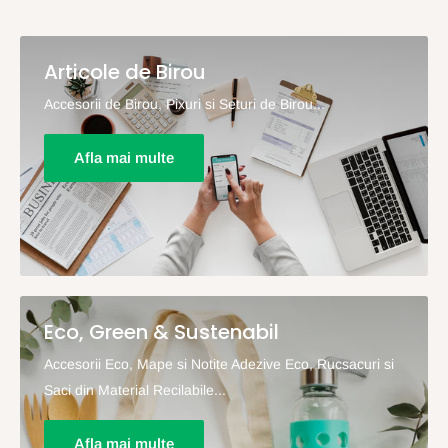
Articole de Birou
Accesorii de Birou, Pixuri si Seturi de Birou...
Afla mai multe
Eco, Green & Sustenabil
Accesorii Eco, Mape si Notite Adezive Eco, Rucsacuri si
Saci din Material Recilabile...
Afla mai multe