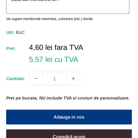
Va rugam mentionati marimea, culoarea (etc.) dorita
UM:
BUC
Pret
4,60 lei
fara TVA
Pret:
Redus
5,57 lei cu TVA
Cantitate:
Pret pe bucata, NU include TVA si costuri de personalizare.
Adauga in cos
Cumpără acum