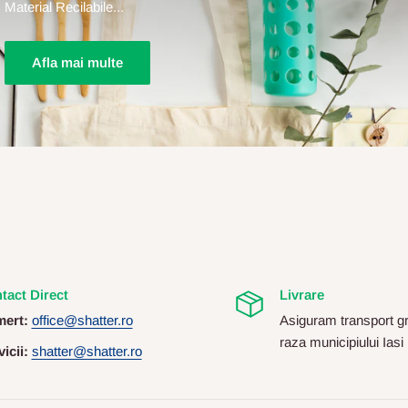
Material Recilabile...
Afla mai multe
tact Direct
Livrare
ert:
office@shatter.ro
Asiguram transport gr
raza municipiului Iasi
icii:
shatter@shatter.ro