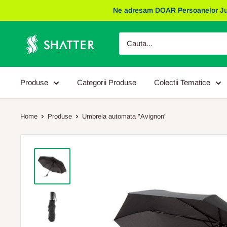
Sariti
Ne adresam DOAR Persoanelor Juridic
la
continut
Obiecte
Promotionale
Shatter
Produse
Categorii Produse
Colectii Tematice
Home
Produse
Umbrela automata "Avignon"