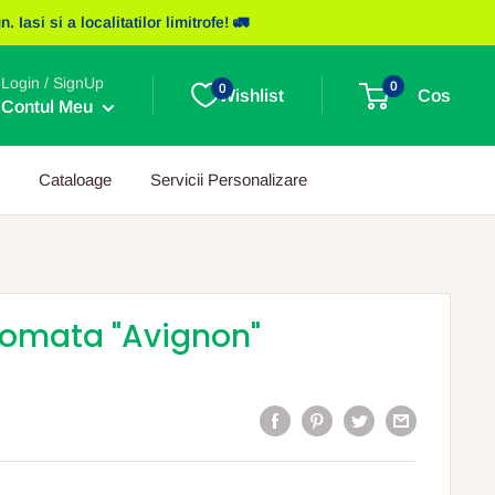
asi si a localitatilor limitrofe! 🚛
Login / SignUp
0
0
Wishlist
Cos
Contul Meu
Cataloage
Servicii Personalizare
omata "Avignon"