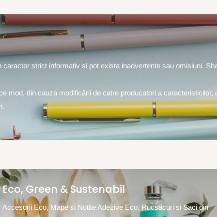
un caracter strict informativ si pot exista inadvertente sau omisiuni. S
rice mod, din cauza modificării de catre producatori a caracteristicilor, 
i.
Eco, Green & Sustenabil
Accesorii Eco, Mape si Notite Adezive Eco, Rucsacuri si Saci din