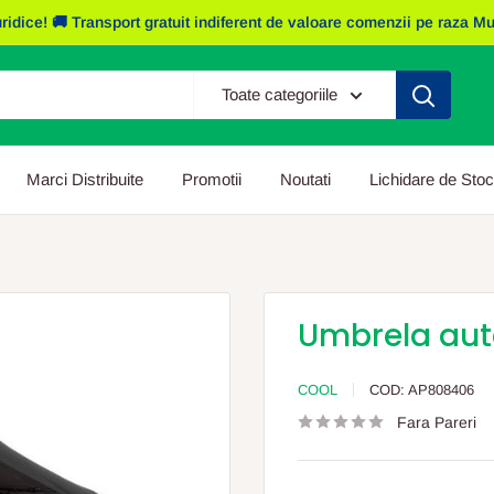
e! 🚚 Transport gratuit indiferent de valoare comenzii pe raza Mun. I
Toate categoriile
Marci Distribuite
Promotii
Noutati
Lichidare de Stoc
Umbrela aut
COOL
COD:
AP808406
Fara Pareri