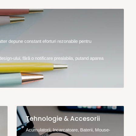
hatter depune constant eforturi rezonabile pentru
design-ului, fără o notificare prealabila, putand aparea
Tehnologie & Accesorii
Acumulatorii, Incarcatoare, Baterii, Mouse-