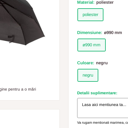
Material:
poliester
poliester
Dimensiune:
ø990 mm
ø990 mm
Culoare:
negru
negru
gine pentru a o mări
Detalii suplimentare:
Va rugam mentionati marimea, cul