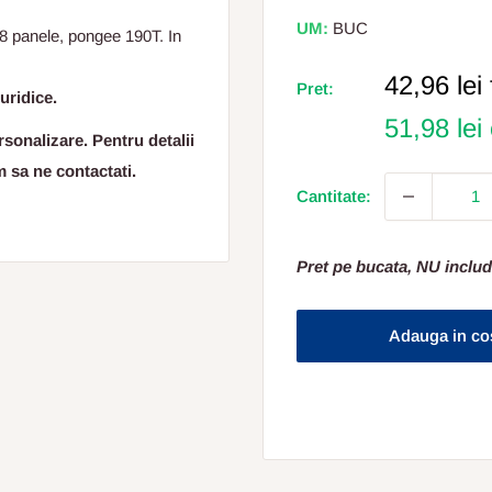
UM:
BUC
8 panele, pongee 190T. In
Pret
42,96 lei
Pret:
uridice.
Redus
51,98 lei
sonalizare. Pentru detalii
m sa ne contactati.
Cantitate:
Pret pe bucata, NU includ
Adauga in co